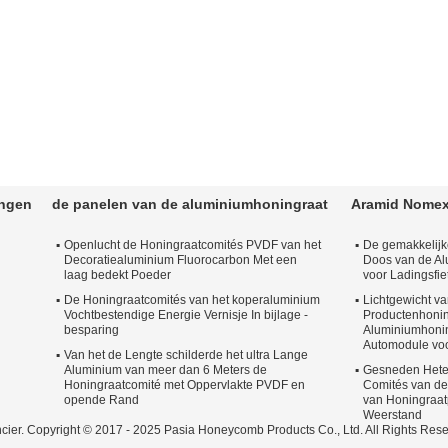
ingen
de panelen van de aluminiumhoningraat
Aramid Nomex
Openlucht de Honingraatcomités PVDF van het
De gemakkelij
Decoratiealuminium Fluorocarbon Met een
Doos van de Al
laag bedekt Poeder
voor Ladingsfie
De Honingraatcomités van het koperaluminium
Lichtgewicht v
Vochtbestendige Energie Vernisje In bijlage -
Productenhonin
besparing
Aluminiumhoni
Automodule voo
Van het de Lengte schilderde het ultra Lange
Aluminium van meer dan 6 Meters de
Gesneden Hete
Honingraatcomité met Oppervlakte PVDF en
Comités van de
opende Rand
van Honingraat
Weerstand
cier. Copyright © 2017 - 2025 Pasia Honeycomb Products Co., Ltd. All Rights Re