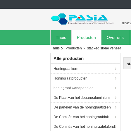
Inno
Thuis
Producten
Over ons
Thuis
Producten
stacked stone veneer
Alle producten
st
Honingraatkern
Honingraatproducten
honingraat wandpanelen
De Plaat van het douanealuminium
De panelen van de honingraatsteen
De Comités van het honingraatdak
De Comités van het honingraatplafond