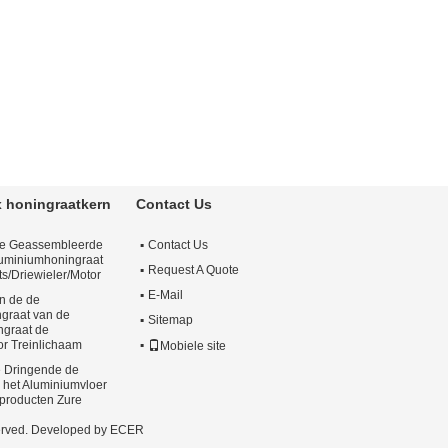
 honingraatkern
Contact Us
ke Geassembleerde
Contact Us
uminiumhoningraat
Request A Quote
ts/Driewieler/Motor
E-Mail
an de de
graat van de
Sitemap
ngraat de
r Treinlichaam
Mobiele site
 Dringende de
 het Aluminiumvloer
producten Zure
served. Developed by
ECER