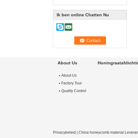
Ik ben online Chatten Nu
About Us
Honingraatafdicht
About Us
Factory Tour
Quality Control
Privacybeleid
|
China honeycomb material
Leveran