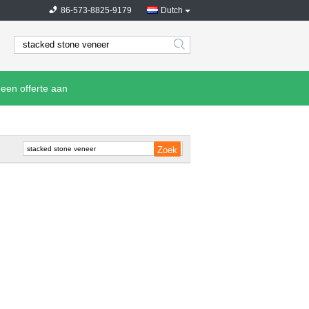
86-573-8825-9179
Dutch
search
een offerte aan