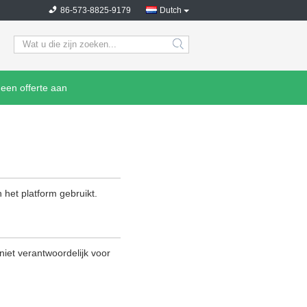
86-573-8825-9179
Dutch
search
een offerte aan
 het platform gebruikt.
 niet verantwoordelijk voor