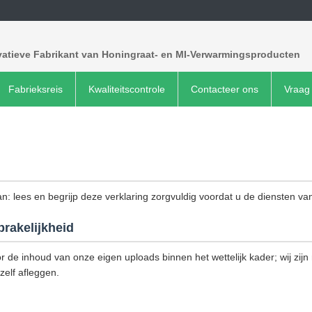
vatieve Fabrikant van Honingraat- en MI-Verwarmingsproducten
Fabrieksreis
Kwaliteitscontrole
Contacteer ons
Vraag 
an: lees en begrijp deze verklaring zorgvuldig voordat u de diensten van
rakelijkheid
or de inhoud van onze eigen uploads binnen het wettelijk kader; wij zijn
zelf afleggen.