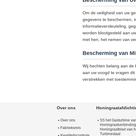
Bescherming van Uw
Om de veiligheid van uw ge
gegevens te beschermen, in 
informatieversleuteling, g
worden blootgesteld aan uw
met hen, het nemen van versc
Bescherming van Mi
Wij hechten belang aan de b
aan uw voogd te vragen dit 
verstrekken met toestemmi
Over ons
Honingraatafdicht
Over ons
SS het Gasturbine va
Honingraatverbinding
Fabrieksreis
Honingraatblad van h
Turbinestaal
Kwaliteitscontrole