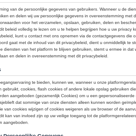
ming van de persoonlijke gegevens van gebruikers. Wanneer u de dien
iken en delen wij uw persoonlijke gegevens in overeenstemming met dit
oorwaarden voor het verzamelen, opslaan, gebruiken, delen en besche
it beleid volledig te lezen om u te helpen begrijpen hoe u uw privacy 
cybeleid, kunt u contact met ons opnemen via de contactgegevens die op
oord gaat met de inhoud van dit privacybeleid, dient u onmiddellijk te 
e diensten van het platform te blijven gebruiken, stemt u ermee in dat
laan en delen in overeenstemming met dit privacybeleid.
s
egangservaring te bieden, kunnen we, wanneer u onze platformgerela
m gebruikt, cookies, flash cookies of andere lokale opslag gebruiken di
orden aangeboden (gezamenlijk Cookies) om u een gepersonaliseerde 
 alsjeblieft dat sommige van onze diensten alleen kunnen worden geïm
ie van cookies wijzigen of cookies weigeren als uw browser of de aanv
dit kan van invloed zijn op uw veilige toegang tot de platformgerelatee
den aangeboden.