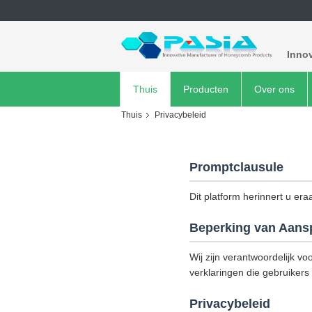
Inno
Thuis
Producten
Over ons
Thuis
Privacybeleid
Promptclausule
Dit platform herinnert u era
Beperking van Aansp
Wij zijn verantwoordelijk vo
verklaringen die gebruikers 
Privacybeleid