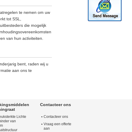
maatregelen te nemen om uw
rkt tot SSL,
itbesteders die mogelijk
eheimhoudingsovereenkomsten
en van hun activiteiten.
derjarig bent, raden wij u
rmatie aan ons te
kkingsmiddelen
Contacteer ons
ingraat
uksterkte Lichte
Contacteer ons
minder van
Vraag een offerte
um
aan
atstructuur