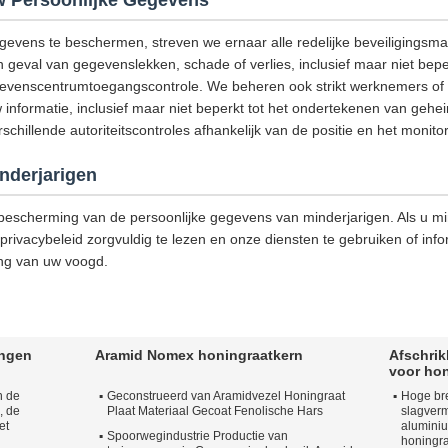
 Persoonlijke Gegevens
gevens te beschermen, streven we ernaar alle redelijke beveiligings
geval van gegevenslekken, schade of verlies, inclusief maar niet bepe
egevenscentrumtoegangscontrole. We beheren ook strikt werknemers of u
 informatie, inclusief maar niet beperkt tot het ondertekenen van g
hillende autoriteitscontroles afhankelijk van de positie en het monitor
nderjarigen
escherming van de persoonlijke gegevens van minderjarigen. Als u min
privacybeleid zorgvuldig te lezen en onze diensten te gebruiken of info
ng van uw voogd.
ingen
Aramid Nomex honingraatkern
Afschri
voor hon
n de
Geconstrueerd van Aramidvezel Honingraat
Hoge bre
, de
Plaat Materiaal Gecoat Fenolische Hars
slagver
et
alumini
Spoorwegindustrie Productie van
honingra