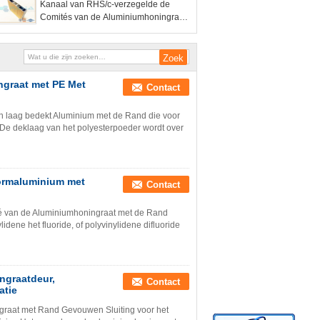
Kanaal van RHS/c-verzegelde de
Gebouwen
Comités van de Aluminiumhoningraat
Bus/Trein/Metrolichaamsgebruik
ngraat met PE Met
Contact
n laag bedekt Aluminium met de Rand die voor
 De deklaag van het polyesterpoeder wordt over
ormaluminium met
Contact
é van de Aluminiumhoningraat met de Rand
dene het fluoride, of polyvinylidene difluoride
ngraatdeur,
Contact
atie
raat met Rand Gevouwen Sluiting voor het