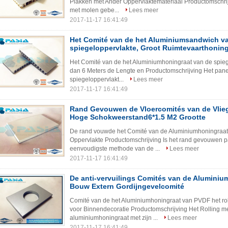
Plakken met Ander Oppervlaktemateriaal Productomschri
met molen gebe...
Lees meer
2017-11-17 16:41:49
Het Comité van de het Aluminiumsandwich v
spiegeloppervlakte, Groot Ruimtevaarthonin
Het Comité van de het Aluminiumhoningraat van de spi
dan 6 Meters de Lengte en Productomschrijving Het pan
spiegeloppervlakt...
Lees meer
2017-11-17 16:41:49
Rand Gevouwen de Vloercomités van de Vlie
Hoge Schokweerstand6*1.5 M2 Grootte
De rand vouwde het Comité van de Aluminiumhoningraat
Oppervlakte Productomschrijving Is het rand gevouwen 
eenvoudigste methode van de ...
Lees meer
2017-11-17 16:41:49
De anti-vervuilings Comités van de Aluminiu
Bouw Extern Gordijngevelcomité
Comité van de het Aluminiumhoningraat van PVDF het r
voor Binnendecoratie Productomschrijving Het Rolling m
aluminiumhoningraat met zijn ...
Lees meer
2017-11-17 16:41:49