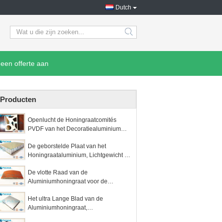
Dutch
search
een offerte aan
Producten
Openlucht de Honingraatcomités
PVDF van het Decoratiealuminium
Fluorocarbon Met een laag bedekt
De geborstelde Plaat van het
Poeder
Honingraataluminium, Lichtgewicht de
Bouwcomités Thermische Isolatie
De vlotte Raad van de
Aluminiumhoningraat voor de
Scheurweerstand van de
Het ultra Lange Blad van de
Compartimentenverdeling
Aluminiumhoningraat,
Lichtgewichtaluminiumcomités voor