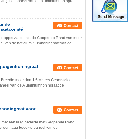
jving Het paneel van de aluminiumhoningraat
an de
Contact
graatcomité
egeloppervlakte met de Geopende Rand van meer
eel van de het aluminiumhoningraat van de
gtuigenhoningraat
Contact
 Breedte meer dan 1,5 Meters Geborstelde
paneel van de Aluminiumhoningraat de
mhoningraat voor
Contact
ol met een laag bedekte met Geopende Rand
et een laag bedekte paneel van de