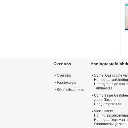
Over ons
Honingraatafdicht
Over ons
SS het Gasturbine va
Honingraatverbinding
Fabrieksreis
Honingraatblad van h
Turbinestaal
Kwaliteitscontrole
Compressor Gesloten
zegel Gasturbine
Hoogtemperatuur
Vlek Gelaste
Honingraatverbinding
Honingraatkern van h
Stoomroestvrije staal