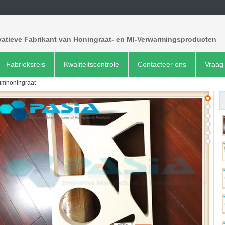
vatieve Fabrikant van Honingraat- en MI-Verwarmingsproducten
Fabrieksreis
Kwaliteitscontrole
Contacteer ons
Vraag 
umhoningraat