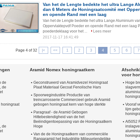
Van het de Lengte bedekte het ultra Lange A
dan 6 Meters de Honingraatcomité met Opper
en opende Rand met een laag
Van het de Lengte bedekte het ultra Lange Aluminium v
Oppervlaktepvdf Poeder en opende Rand met een laag P
poederdeklaag voor het ...
Lees meer
2017-11-17 16:41:49
Page 4 of 32
|<
<<
1
2
3
4
5
6
7
ingen
Aramid Nomex honingraatkern
Afschri
voor hon
n de
Geconstrueerd van Aramidvezel Honingraat
Hoge bre
, de
Plaat Materiaal Gecoat Fenolische Hars
slagver
et
alumini
Spoorwegindustrie Productie van
honingra
treincarrosserie Commercieel gebruik Aramid
 honingraat
gebogen honingraat kern van hoge sterkte
Vooraf v
lijm ge
Paragraaf - de Aramid Gebogen
honingr
Hittebestendigheid van de het
Beëindigentoepassing van de Honingraatkern
Al5052 F
, de
Hoge
inslagve
et
alumini
Van de de Honingraatkern van commerciële
honingra
Rangaramid het Industriële Milieuvriendelijke