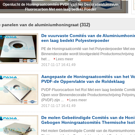
De geborstelde Plaat van het Honingraataluminium, Lichtgewicht de
Bouwcomités Thermische Isolatie
(312)
 panelen van de aluminiumhoningraat
De vuurvaste Comités van de Aluminiumhoni
een laag bedekt Polyesterpoeder
PE de Honingraatcomité van het Polyesterpoeder Met ee
Binnendecoratie wordt blootgesteld Productomschrijving
het ...
Lees meer
2017-11-17 16:41:49
Aangepaste de Honingraatcomités van het V
PVDF-de Oppervlakte van de Roldeklaag
PVDF-Fluorocarbon het Rol Met een laag bedekte Comit
Open voor Binnendecoratie Productomschrijving Polyvinyli
(PVDF) zijn ...
Lees meer
2017-11-17 16:41:49
De molen Gebeëindigde Comités van de Honi
Gebogen Honingraatcomités Thermische Isol
Het molen Gebeëindigde Comité van de Aluminiumhoning