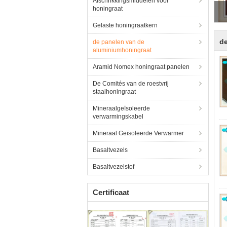
Afschrikkingsmiddelen voor
honingraat
Gelaste honingraatkern
de
de panelen van de
aluminiumhoningraat
Aramid Nomex honingraat panelen
De Comités van de roestvrij
staalhoningraat
Mineraalgeïsoleerde
verwarmingskabel
Mineraal Geïsoleerde Verwarmer
Basaltvezels
Basaltvezelstof
Certificaat