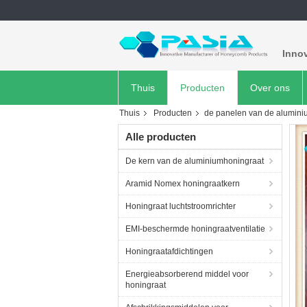
Inno
Thuis
Producten
Over ons
Thuis
Producten
de panelen van de alumini
Alle producten
De kern van de aluminiumhoningraat
Aramid Nomex honingraatkern
Honingraat luchtstroomrichter
EMI-beschermde honingraatventilatie
Honingraatafdichtingen
Energieabsorberend middel voor
honingraat