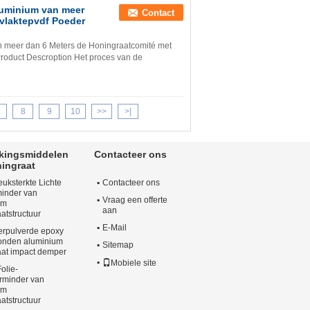
luminium van meer
Contact
vlaktepvdf Poeder
an meer dan 6 Meters de Honingraatcomité met
roduct Descroption Het proces van de
8
9
10
>>
>|
kkingsmiddelen
Contacteer ons
ingraat
uksterkte Lichte
Contacteer ons
minder van
Vraag een offerte
um
aan
atstructuur
E-Mail
erpulverde epoxy
bonden aluminium
Sitemap
aat impact demper
Mobiele site
olie-
rminder van
um
atstructuur