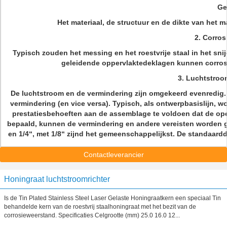
Ge
Het materiaal, de structuur en de dikte van het 
2.
Corros
Typisch zouden het messing en het roestvrije staal in het sni
geleidende oppervlaktedeklagen kunnen corrosi
3.
Luchtstroo
De luchtstroom en de vermindering zijn omgekeerd evenredig. 
vermindering (en vice versa). Typisch, als ontwerpbasislijn,
prestatiesbehoeften aan de assemblage te voldoen dat de op
bepaald, kunnen de vermindering en andere vereisten worden ge
en 1/4“, met 1/8“ zijnd het gemeenschappelijkst. De standaarddi
Contactleverancier
Honingraat luchtstroomrichter
Is de Tin Plated Stainless Steel Laser Gelaste Honingraatkern een speciaal Tin
behandelde kern van de roestvrij staalhoningraat met het bezit van de
corrosieweerstand. Specificaties Celgrootte (mm) 25.0 16.0 12...