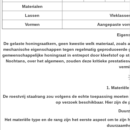
Materialen
Lassen
Vleklassen
Vormen
Aangepaste vorm 
Eigen
De gelaste honingraatkern, geen kwestie welk materiaal, zoals alu
mechanische eigenschappen tegen regelmatig geproduceerde ge
gemeenschappelijke honingraat in entrepot door kleefstof op ste
Nochtans, over het algemeen, zouden deze kritieke prestaties
vermi
1.
Materiële
De roestvrij staalrang zou volgens de echte toepassing moeten 
op verzoek beschikbaar. Hier zijn d
Duur
Het materiële type en de rang zijn het eerste aspect om te zij
duurzaamhe