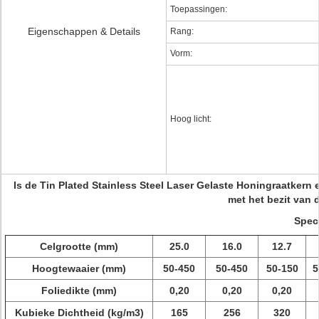
Toepassingen:
Eigenschappen & Details
Rang:
Vorm:
Hoog licht:
Is de Tin Plated Stainless Steel Laser Gelaste Honingraatkern 
met het bezit van 
Speci
Celgrootte (mm)
25.0
16.0
12.7
Hoogtewaaier (mm)
50-450
50-450
50-150
5
Foliedikte (mm)
0,20
0,20
0,20
Kubieke Dichtheid (kg/m3)
165
256
320