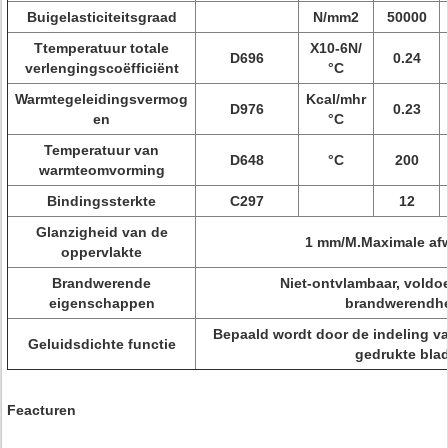
Buigelasticiteitsgraad
N/mm2
50000
Ttemperatuur totale
X10-6N/
D696
0.24
verlengingscoëfficiënt
°C
Warmtegeleidingsvermog
Kcal/mhr
D976
0.23
en
°C
Temperatuur van
D648
°C
200
warmteomvorming
Bindingssterkte
C297
12
Glanzigheid van de
1 mm/M.Maximale af
oppervlakte
Brandwerende
Niet-ontvlambaar, voldoe
eigenschappen
brandwerendh
Bepaald wordt door de indeling va
Geluidsdichte functie
gedrukte blad
Feacturen