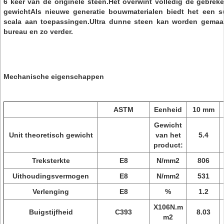
6 keer van de originele steen.Het overwint volledig de gebrek
gewichtAls nieuwe generatie bouwmaterialen biedt het een su
scala aan toepassingen.Ultra dunne steen kan worden gemaak
bureau en zo verder.
Mechanische eigenschappen
ASTM
Eenheid
10 mm
Gewicht
Unit theoretisch gewicht
van het
5.4
product:
Treksterkte
E8
N/mm2
806
Uithoudingsvermogen
E8
N/mm2
531
Verlenging
E8
%
1.2
X106N.m
Buigstijfheid
C393
8.03
m2