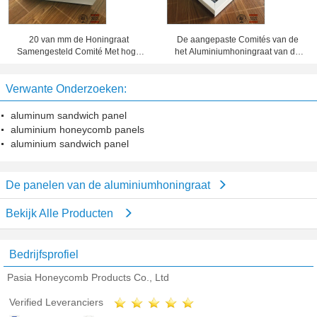
20 van mm de Honingraat
De aangepaste Comités van de
Samengesteld Comité Met hoge
het Aluminiumhoningraat van de
weerstand Dikte 10 van de
Foliedikte, het Blad van het
Waarborgjaar Periode
Honingraatmetaal
Verwante Onderzoeken:
aluminum sandwich panel
aluminium honeycomb panels
aluminium sandwich panel
De panelen van de aluminiumhoningraat
Bekijk Alle Producten
Bedrijfsprofiel
Pasia Honeycomb Products Co., Ltd
Verified Leveranciers