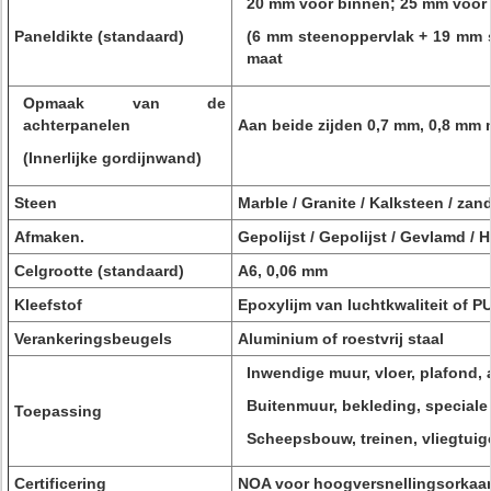
20 mm voor binnen; 25 mm voor 
Paneldikte (standaard)
(6 mm steenoppervlak + 19 mm s
maat
Opmaak van de
achterpanelen
Aan beide zijden 0,7 mm, 0,8 mm
(Innerlijke gordijnwand)
Steen
Marble / Granite / Kalksteen / zand
Afmaken.
Gepolijst / Gepolijst / Gevlamd /
Celgrootte (standaard)
A6, 0,06 mm
Kleefstof
Epoxylijm van luchtkwaliteit of PU
Verankeringsbeugels
Aluminium of roestvrij staal
Inwendige muur, vloer, plafond, 
Buitenmuur, bekleding, speciale
Toepassing
Scheepsbouw, treinen, vliegtuig
Certificering
NOA voor hoogversnellingsorka