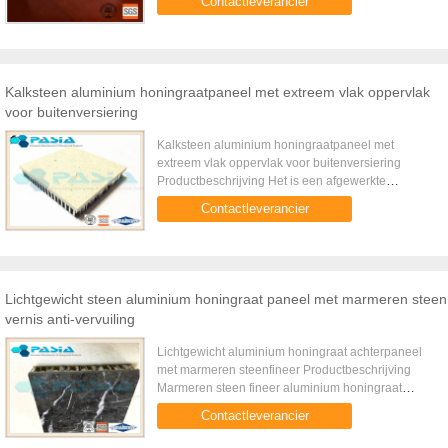
Contactleverancier
natuursteen en honingraatcomposiet, met ...
Kalksteen aluminium honingraatpaneel met extreem vlak oppervlak
voor buitenversiering
Kalksteen aluminium honingraatpaneel met
extreem vlak oppervlak voor buitenversiering
Productbeschrijving Het is een afgewerkte
sandwich honingraat ondersteund met een
Contactleverancier
kalksteen plaat. Het toont een goede ...
Lichtgewicht steen aluminium honingraat paneel met marmeren steen
vernis anti-vervuiling
Lichtgewicht aluminium honingraat achterpaneel
met marmeren steenfineer Productbeschrijving
Marmeren steen fineer aluminium honingraat
achterpaneel bestaat uit een superdun marmeren
Contactleverancier
steenoppervlak met een ...