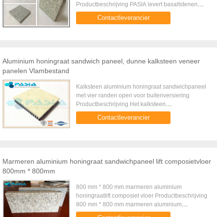
Productbeschrijving PASIA levert basaltstenen
aluminium honingraatpanelen, een van de beste
Contactleverancier
milieucomposietmaterialen met perfecte ...
Aluminium honingraat sandwich paneel, dunne kalksteen veneer
panelen Vlambestand
Kalksteen aluminium honingraat sandwichpaneel
met vier randen open voor buitenversiering
Productbeschrijving Het kalksteen
honingraatpaneel is een samengestelde structuur
Contactleverancier
met een aluminium honingraatpaneel en ...
Marmeren aluminium honingraat sandwichpaneel lift composietvloer
800mm * 800mm
800 mm * 800 mm marmeren aluminium
honingraatlift composiet vloer Productbeschrijving
800 mm * 800 mm marmeren aluminium
honingraat composiet liftvloer is gemaakt van