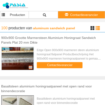
Producten
Contactleverancier
100
producten
van
aluminum sandwich panel
900x900 Grootte Marmersteen Aluminium Honingraat Sandwich
Panels Plat 20 mm Dikte
Edge Open 900x900 marmeren steen aluminium
honingraat flatpanel Productbeschrijving Het
900x900 marmeren honingraatpaneel is gemaakt
van een natuurlijke, ultradunne marmeren plaat als
Contactleverancier
oppervlaktepaneel en het ...
Basaltsteen aluminium honingraatpaneel met open rand voor
binnendecoratie
Basaltsteen aluminium honingraatpaneel met
open rand voor binnendecoratie