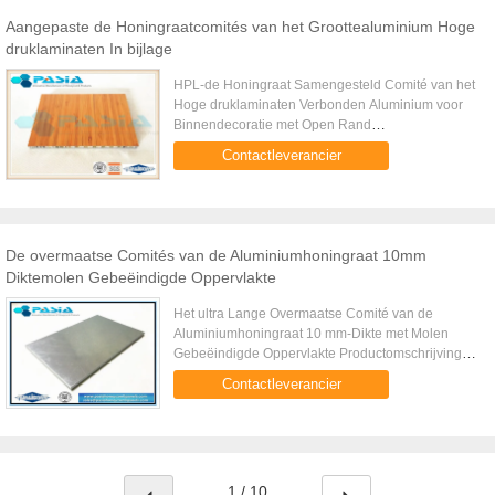
Aangepaste de Honingraatcomités van het Groottealuminium Hoge
druklaminaten In bijlage
HPL-de Honingraat Samengesteld Comité van het
Hoge druklaminaten Verbonden Aluminium voor
Binnendecoratie met Open Rand
Productomschrijving Het paneel van de het
Contactleverancier
aluminiumhoningraat van HPL (Hoge
druklaminaten) ...
De overmaatse Comités van de Aluminiumhoningraat 10mm
Diktemolen Gebeëindigde Oppervlakte
Het ultra Lange Overmaatse Comité van de
Aluminiumhoningraat 10 mm-Dikte met Molen
Gebeëindigde Oppervlakte Productomschrijving
Tegenwoordig, vereisen de decoratie en de
Contactleverancier
vernieuwingsindustrieën langer paneel ...
1 / 10