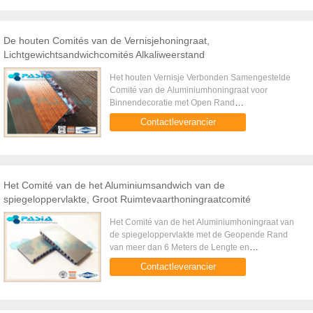
De houten Comités van de Vernisjehoningraat,
Lichtgewichtsandwichcomités Alkaliweerstand
Het houten Vernisje Verbonden Samengestelde
Comité van de Aluminiumhoningraat voor
Binnendecoratie met Open Rand
Productomschrijving Het houten vernisje
Contactleverancier
verbonden samengestelde paneel van de
aluminiumhoningraat ...
Het Comité van de het Aluminiumsandwich van de
spiegeloppervlakte, Groot Ruimtevaarthoningraatcomité
Het Comité van de het Aluminiumhoningraat van
de spiegeloppervlakte met de Geopende Rand
van meer dan 6 Meters de Lengte en
Productomschrijving Het paneel van de het
Contactleverancier
aluminiumhoningraat van de spiegeloppervlakt...