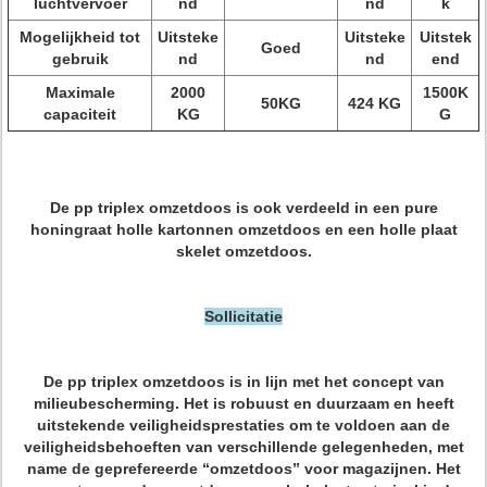
luchtvervoer
nd
nd
k
Mogelijkheid tot
Uitsteke
Uitsteke
Uitstek
Goed
gebruik
nd
nd
end
Maximale
2000
1500K
50KG
424 KG
capaciteit
KG
G
De pp triplex omzetdoos is ook verdeeld in een pure
honingraat holle kartonnen omzetdoos en een holle plaat
skelet omzetdoos.
Sollicitatie
De pp triplex omzetdoos is in lijn met het concept van
milieubescherming. Het is robuust en duurzaam en heeft
uitstekende veiligheidsprestaties om te voldoen aan de
veiligheidsbehoeften van verschillende gelegenheden, met
name de geprefereerde “omzetdoos” voor magazijnen. Het