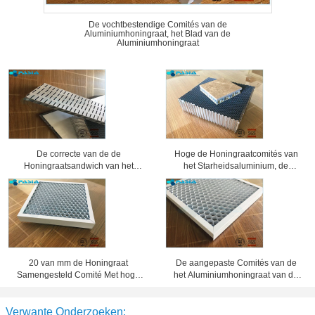
De vochtbestendige Comités van de
Aluminiumhoningraat, het Blad van de
Aluminiumhoningraat
De correcte van de de
Hoge de Honingraatcomités van
Honingraatsandwich van het
het Starheidsaluminium, de
Bewijsaluminium Bewerkte
Comités van de Honingraatkern 25
Oppervlaktebehandeling Comités
Mm-Dikte
20 van mm de Honingraat
De aangepaste Comités van de
Samengesteld Comité Met hoge
het Aluminiumhoningraat van de
weerstand Dikte 10 van de
Foliedikte, het Blad van het
Waarborgjaar Periode
Honingraatmetaal
Verwante Onderzoeken: