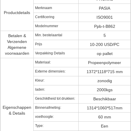
Merknaam
PASIA
Productdetails
Certificering
ISO9001
Modelnummer
Ppb-t-B862
Min. bestelaantal
5
Betalen &
Verzenden
Prijs
10-200 USD/PC
Algemene
voorwaarden
Verpakking Details
op pallet
Materiaal:
Propeenpolymeer
Externe dimensies:
1372*1118*715 mm
Kleur:
zonodig
laden:
2000kgs
Geschiktheid tot drukken:
Beschikbaar
Eigenschappen
Binnenafmeting:
1314*1060*517mm
& Details
voethoogte:
60 mm
Type:
Een