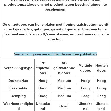
productomzetdoos om het product tegen beschadigingen te
beschermen!
De omzetdoos van holle platen met honingraatstructuur wordt
direct gesneden, gebogen, gelast of genageld met een holle
plaat met een dikte van 0,5 mm of meer, en heeft een compacte
structuur.
Vergelijking van verschillende soorten pakketten
PP
AB
Multiple
Houten
Verpakkingstype
triplexd
golfkartonne
x doos
doos
oos
n doos
Druksterkte
Hoog
Medium
Hoog
Hoog
Leksterkte
Hoog
Medium
Hoog
Hoog
Demping
Hoog
Medium
Laag
Laag
Weerbestendighe
Uitsteke
Uitsteke
Uitstek
Goed
id
nd
nd
end