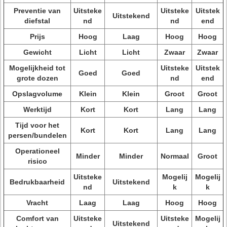
Preventie van
Uitsteke
Uitsteke
Uitstek
Uitstekend
diefstal
nd
nd
end
Prijs
Hoog
Laag
Hoog
Hoog
Gewicht
Licht
Licht
Zwaar
Zwaar
Mogelijkheid tot
Uitsteke
Uitstek
Goed
Goed
grote dozen
nd
end
Opslagvolume
Klein
Klein
Groot
Groot
Werktijd
Kort
Kort
Lang
Lang
Tijd voor het
Kort
Kort
Lang
Lang
persen/bundelen
Operationeel
Minder
Minder
Normaal
Groot
risico
Uitsteke
Mogelij
Mogelij
Bedrukbaarheid
Uitstekend
nd
k
k
Vracht
Laag
Laag
Hoog
Hoog
Comfort van
Uitsteke
Uitsteke
Mogelij
Uitstekend