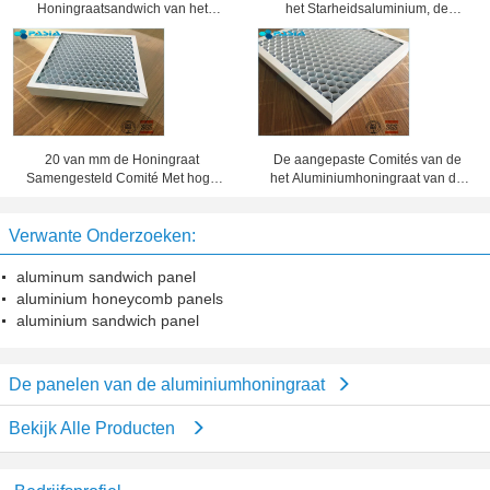
Honingraatsandwich van het
het Starheidsaluminium, de
Bewijsaluminium Bewerkte
Comités van de Honingraatkern 25
Oppervlaktebehandeling Comités
Mm-Dikte
20 van mm de Honingraat
De aangepaste Comités van de
Samengesteld Comité Met hoge
het Aluminiumhoningraat van de
weerstand Dikte 10 van de
Foliedikte, het Blad van het
Waarborgjaar Periode
Honingraatmetaal
Verwante Onderzoeken:
aluminum sandwich panel
aluminium honeycomb panels
aluminium sandwich panel
De panelen van de aluminiumhoningraat
Bekijk Alle Producten