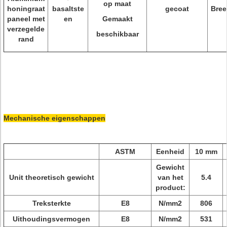
op maat
honingraat
basaltste
gecoat
Bree
paneel met
en
Gemaakt
verzegelde
beschikbaar
rand
Mechanische eigenschappen
ASTM
Eenheid
10 mm
Gewicht
Unit theoretisch gewicht
van het
5.4
product:
Treksterkte
E8
N/mm2
806
Uithoudingsvermogen
E8
N/mm2
531