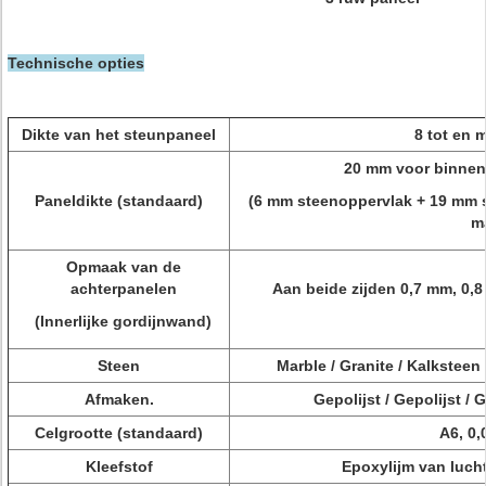
Technische opties
Dikte van het steunpaneel
8 tot en 
20 mm voor binnen
Paneldikte (standaard)
(6 mm steenoppervlak + 19 mm s
m
Opmaak van de
achterpanelen
Aan beide zijden 0,7 mm, 0
(Innerlijke gordijnwand)
Steen
Marble / Granite / Kalksteen 
Afmaken.
Gepolijst / Gepolijst 
Celgrootte (standaard)
A6, 0
Kleefstof
Epoxylijm van lucht