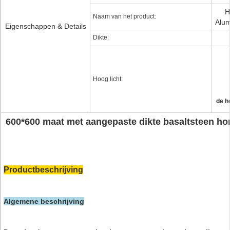
H
Naam van het product:
Alum
Eigenschappen & Details
Dikte:
Hoog licht:
de h
600*600 maat met aangepaste dikte basaltsteen ho
Productbeschrijving
Algemene beschrijving