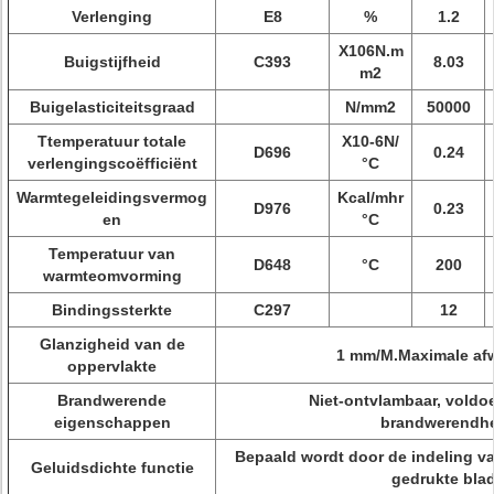
Verlenging
E8
%
1.2
X106N.m
Buigstijfheid
C393
8.03
m2
Buigelasticiteitsgraad
N/mm2
50000
Ttemperatuur totale
X10-6N/
D696
0.24
verlengingscoëfficiënt
°C
Warmtegeleidingsvermog
Kcal/mhr
D976
0.23
en
°C
Temperatuur van
D648
°C
200
warmteomvorming
Bindingssterkte
C297
12
Glanzigheid van de
1 mm/M.Maximale af
oppervlakte
Brandwerende
Niet-ontvlambaar, voldoe
eigenschappen
brandwerendh
Bepaald wordt door de indeling va
Geluidsdichte functie
gedrukte blad