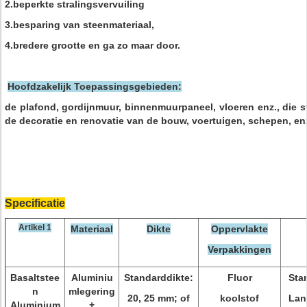
2.beperkte stralingsvervuiling
3.besparing van steenmateriaal,
4.bredere grootte en ga zo maar door.
Hoofdzakelijk Toepassingsgebieden:
de plafond, gordijnmuur, binnenmuurpaneel, vloeren enz., die 
de decoratie en renovatie van de bouw, voertuigen, schepen, en
Specificatie
Artikel 1
Materiaal
Dikte
Oppervlakte
Verpakkingen
Basaltstee
Aluminiu
Standarddikte:
Fluor
Sta
n
mlegering
20, 25 mm; of
koolstof
Lan
Aluminium
+