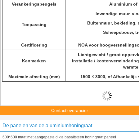
Verankeringsbeugels
Aluminium of r
Inwendige muur, vloe
Buitenmuur, bekleding, 
Toepassing
Scheepsbouw, tre
Certificering
NOA voor hoogversnellings
Lichtgewicht / groot oppervla
Kenmerken
installatie / kostenvermindering 
warmtei
Maximale afmeting (mm)
1500 × 3000, of Afhankelijk
Contactleverancier
De panelen van de aluminiumhoningraat
600*600 maat met aangepaste dikte basaltsteen honingraat paneel