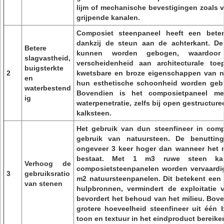
lijm of mechanische bevestigingen zoals v
grijpende kanalen.
Composiet steenpaneel heeft een beter
dankzij de steun aan de achterkant. D
Betere
kunnen worden gebogen, waardoor
slagvastheid,
verscheidenheid aan architecturale to
buigsterkte
2
kwetsbare en broze eigenschappen van 
en
hun esthetische schoonheid worden gebru
waterbestend
Bovendien is het composietpaneel me
ig
waterpenetratie, zelfs bij open gestructure
kalksteen.
Het gebruik van dun steenfineer in comp
gebruik van natuursteen. De benuttin
ongeveer 3 keer hoger dan wanneer het m
bestaat. Met 1 m3 ruwe steen ka
Verhoog de
composietsteenpanelen worden vervaardi
3
gebruiksratio
m2 natuursteenpanelen. Dit betekent een e
van stenen
hulpbronnen, vermindert de exploitatie 
bevordert het behoud van het milieu. Bove
grotere hoeveelheid steenfineer uit één 
toon en textuur in het eindproduct bereike