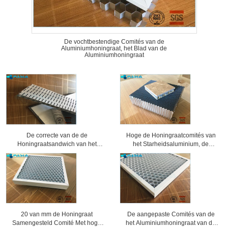
De vochtbestendige Comités van de
Aluminiumhoningraat, het Blad van de
Aluminiumhoningraat
De correcte van de de
Hoge de Honingraatcomités van
Honingraatsandwich van het
het Starheidsaluminium, de
Bewijsaluminium Bewerkte
Comités van de Honingraatkern 25
Oppervlaktebehandeling Comités
Mm-Dikte
20 van mm de Honingraat
De aangepaste Comités van de
Samengesteld Comité Met hoge
het Aluminiumhoningraat van de