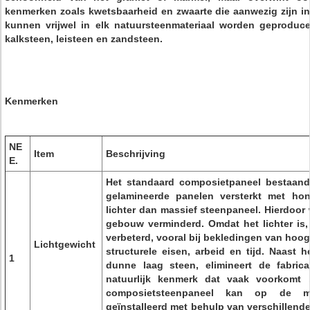
kenmerken zoals kwetsbaarheid en zwaarte die aanwezig zijn i
kunnen vrijwel in elk natuursteenmateriaal worden geproduce
kalksteen, leisteen en zandsteen.
Kenmerken
NE
Item
Beschrijving
E.
Het standaard composietpaneel bestaande
gelamineerde panelen versterkt met hon
lichter dan massief steenpaneel. Hierdoor
gebouw verminderd. Omdat het lichter is
verbeterd, vooral bij bekledingen van hoo
Lichtgewicht
structurele eisen, arbeid en tijd. Naast h
1
dunne laag steen, elimineert de fabric
natuurlijk kenmerk dat vaak voorkomt 
composietsteenpaneel kan op de m
geïnstalleerd met behulp van verschillend