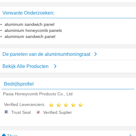
weerstand Dikte 10 van de
Foliedikte, het Blad van het
Waarborgjaar Periode
Honingraatmetaal
Verwante Onderzoeken:
aluminum sandwich panel
aluminium honeycomb panels
aluminium sandwich panel
De panelen van de aluminiumhoningraat
Bekijk Alle Producten
Bedrijfsprofiel
Pasia Honeycomb Products Co., Ltd
Verified Leveranciers
Trust Seal
Verified Suplier