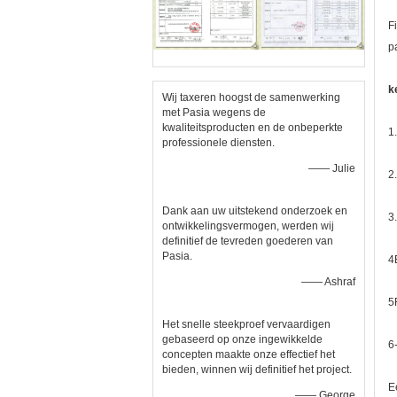
F
p
k
Wij taxeren hoogst de samenwerking
met Pasia wegens de
kwaliteitsproducten en de onbeperkte
1
professionele diensten.
—— Julie
2
Dank aan uw uitstekend onderzoek en
3
ontwikkelingsvermogen, werden wij
definitief de tevreden goederen van
Pasia.
4
—— Ashraf
5
Het snelle steekproef vervaardigen
gebaseerd op onze ingewikkelde
6
concepten maakte onze effectief het
bieden, winnen wij definitief het project.
E
—— George