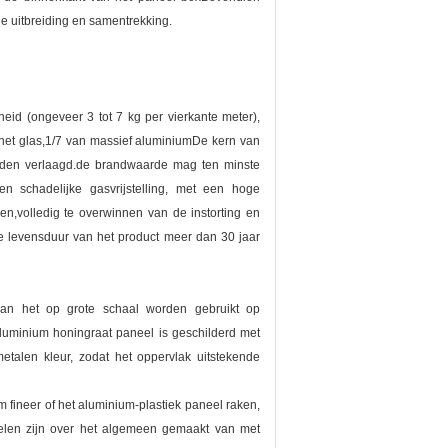
he uitbreiding en samentrekking.
eid (ongeveer 3 tot 7 kg per vierkante meter),
 het glas,1/7 van massief aluminiumDe kern van
orden verlaagd.de brandwaarde mag ten minste
en schadelijke gasvrijstelling, met een hoge
en,volledig te overwinnen van de instorting en
 levensduur van het product meer dan 30 jaar
 kan het op grote schaal worden gebruikt op
aluminium honingraat paneel is geschilderd met
etalen kleur, zodat het oppervlak uitstekende
 fineer of het aluminium-plastiek paneel raken,
nelen zijn over het algemeen gemaakt van met