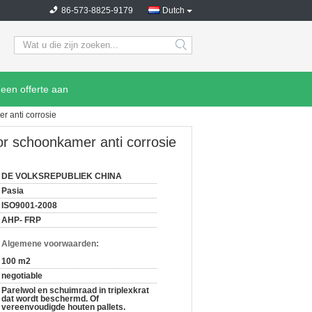
86-573-8825-9179
Dutch
search
een offerte aan
r anti corrosie
oor schoonkamer anti corrosie
DE VOLKSREPUBLIEK CHINA
Pasia
ISO9001-2008
AHP- FRP
n Algemene voorwaarden:
100 m2
negotiable
Parelwol en schuimraad in triplexkrat
dat wordt beschermd. Of
vereenvoudigde houten pallets.