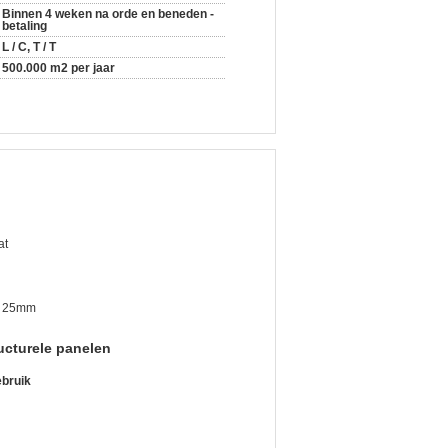
Binnen 4 weken na orde en beneden -
betaling
L / C, T / T
500.000 m2 per jaar
at
 25mm
ructurele panelen
ebruik