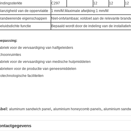
indingssterkte
C297
12
12
12
lanzigheid van de oppervlakte
1 mm/M.Maximale afwijking:1 mm/M
randwerende eigenschappen
Niet-ontvlambaar, voldoet aan de relevante bra
eluidsdichte functie
Bepaald wordt door de indeling van de installatie
oepassing:
abriek voor de vervaardiging van halfgeleiders
choonruimtes
abriek voor de vervaardiging van medische hulpmiddelen
abrieken voor de productie van geneesmiddelen
iotechnologische faciliteiten
,
,
abel:
aluminum sandwich panel
aluminium honeycomb panels
aluminium sandw
ontactgegevens