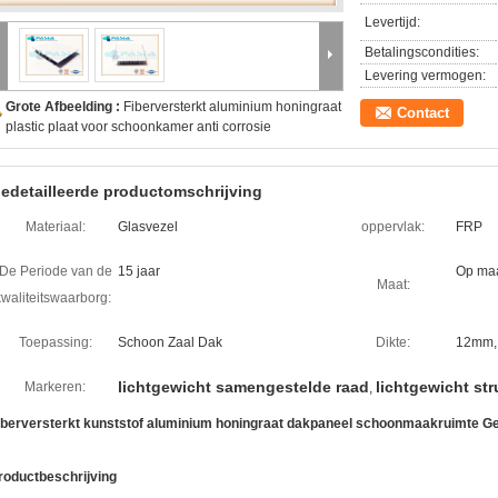
Levertijd:
Betalingscondities:
Levering vermogen:
Grote Afbeelding :
Fiberversterkt aluminium honingraat
Contact
plastic plaat voor schoonkamer anti corrosie
edetailleerde productomschrijving
Materiaal:
Glasvezel
oppervlak:
FRP
De Periode van de
15 jaar
Op ma
Maat:
kwaliteitswaarborg:
Toepassing:
Schoon Zaal Dak
Dikte:
12mm,
lichtgewicht samengestelde raad
lichtgewicht st
Markeren:
,
iberversterkt kunststof aluminium honingraat dakpaneel schoonmaakruimte G
roductbeschrijving