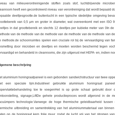
iveau van milieuverontreinigende stoffen zoals stof, luchtdrijvende micro
leanroom heeft een gecontroleerd niveau van verontreiniging dat wordt bepaald doo
epaalde deeltjesgrootte.de buitenlucht in een typische stedelijke omgeving beva
roottebereik van 0,5 μm en groter in diameter, wat overeenkomt met een ISO 
eeltjes in dat groottebereik en slechts 12 deeltjes per kubieke meter van 0In de
ethode van de methode van de methode van de methode van de methode van d
e methode.de schoonruimtes spelen een cruciale rol bij de vervaardiging van far
esmetting door microben en deeltjes en moeten worden beschermd tegen vocht
ervaardigd en behandeld in cleanrooms, die zijn uitgerust met HEPA- en, indien no
lgemene beschrijving
et aluminium honingraatpaneel is een gebonden sandwichstructuur van twee oppe
et een speciale lijm.Industrieel gebruikte aluminium honingraat pan
ppervlaktebehandeling toe te voegenHet is op grote schaal gebruikt door d
entoonstelling, signage,LiftDe gehele productieproces wordt afgerond in de
acuümpers technologie.Vanwege de hoge thermische geleidbaarheid tussen 
hermische uitbreiding en samentrekking van het aluminiummateriaal van binnen 
aten op de honingraat kern folie muur, zodat de lucht vrij van het stromen v