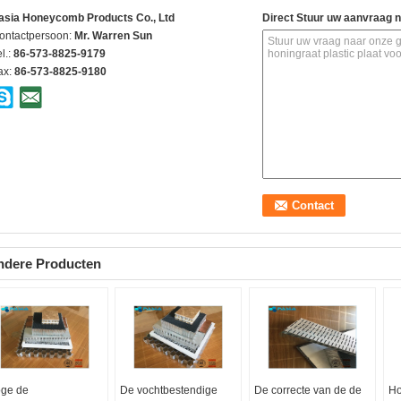
asia Honeycomb Products Co., Ltd
Direct Stuur uw aanvraag 
ontactpersoon:
Mr. Warren Sun
l.:
86-573-8825-9179
ax:
86-573-8825-9180
ndere Producten
ge de
De vochtbestendige
De correcte van de de
Ho