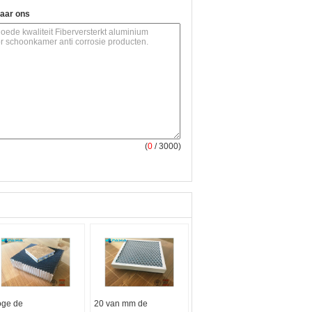
naar ons
(
0
/ 3000)
ge de
20 van mm de