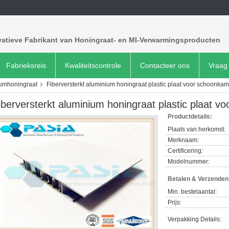
vatieve Fabrikant van Honingraat- en MI-Verwarmingsproducten
Fabrieksreis
Kwaliteitscontrole
Contacteer ons
Vraag 
iumhoningraat
Fiberversterkt aluminium honingraat plastic plaat voor schoonkame
iberversterkt aluminium honingraat plastic plaat v
Productdetails:
Plaats van herkomst:
Merknaam:
Certificering:
Modelnummer:
Betalen & Verzende
Min. bestelaantal:
Prijs:
Verpakking Details: