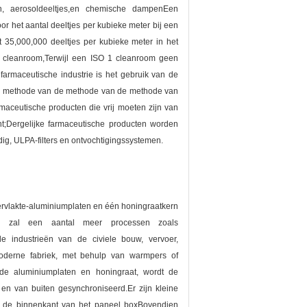
ben, aerosoldeeltjes,en chemische dampenEen
r het aantal deeltjes per kubieke meter bij een
t 35,000,000 deeltjes per kubieke meter in het
9 cleanroom,Terwijl een ISO 1 cleanroom geen
 farmaceutische industrie is het gebruik van de
e methode van de methode van de methode van
maceutische producten die vrij moeten zijn van
;Dergelijke farmaceutische producten worden
dig, ULPA-filters en ontvochtigingssystemen.
rvlakte-aluminiumplaten en één honingraatkern
eel zal een aantal meer processen zoals
e industrieën van de civiele bouw, vervoer,
 moderne fabriek, met behulp van warmpers of
de aluminiumplaten en honingraat, wordt de
en van buiten gesynchroniseerd.Er zijn kleine
an de binnenkant van het paneel boxBovendien