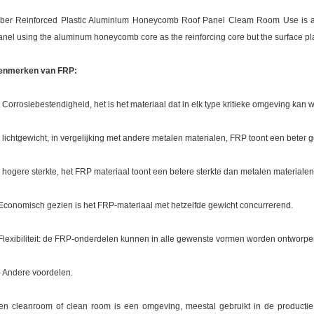
iber Reinforced Plastic Aluminium Honeycomb Roof Panel Cleam Room Use is
anel using the aluminum honeycomb core as the reinforcing core but the surface plat
enmerken van FRP:
. Corrosiebestendigheid, het is het materiaal dat in elk type kritieke omgeving kan 
. lichtgewicht, in vergelijking met andere metalen materialen, FRP toont een beter
. hogere sterkte, het FRP materiaal toont een betere sterkte dan metalen materialen
Economisch gezien is het FRP-materiaal met hetzelfde gewicht concurrerend.
Flexibiliteit: de FRP-onderdelen kunnen in alle gewenste vormen worden ontworpe
- Andere voordelen.
en cleanroom of clean room is een omgeving, meestal gebruikt in de productie