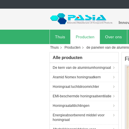
Inno
Thuis
Producten
Over ons
Thuis
Producten
de panelen van de alumin
Alle producten
F
De kern van de aluminiumhoningraat
Aramid Nomex honingraatkern
Honingraat luchtstroomrichter
EMI-beschermde honingraatventilatie
Honingraatafdichtingen
Energieabsorberend middel voor
honingraat