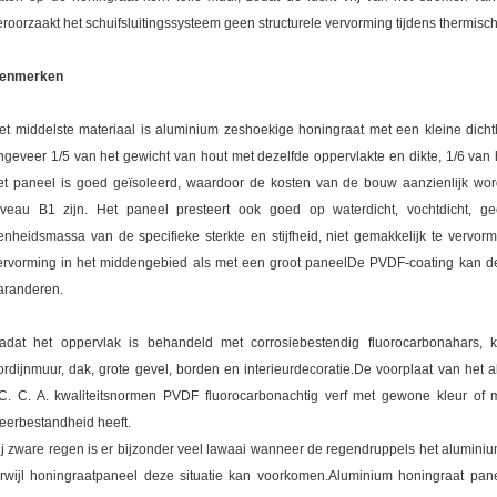
eroorzaakt het schuifsluitingssysteem geen structurele vervorming tijdens thermisc
enmerken
et middelste materiaal is aluminium zeshoekige honingraat met een kleine dichth
ngeveer 1/5 van het gewicht van hout met dezelfde oppervlakte en dikte, 1/6 van
et paneel is goed geïsoleerd, waardoor de kosten van de bouw aanzienlijk w
iveau B1 zijn. Het paneel presteert ook goed op waterdicht, vochtdicht, ge
enheidsmassa van de specifieke sterkte en stijfheid, niet gemakkelijk te vervorm
ervorming in het middengebied als met een groot paneelDe PVDF-coating kan de
aranderen.
adat het oppervlak is behandeld met corrosiebestendig fluorocarbonahars,
ordijnmuur, dak, grote gevel, borden en interieurdecoratie.De voorplaat van het 
C. C. A. kwaliteitsnormen PVDF fluorocarbonachtig verf met gewone kleur of m
eerbestandheid heeft.
ij zware regen is er bijzonder veel lawaai wanneer de regendruppels het aluminium
erwijl honingraatpaneel deze situatie kan voorkomen.Aluminium honingraat pa