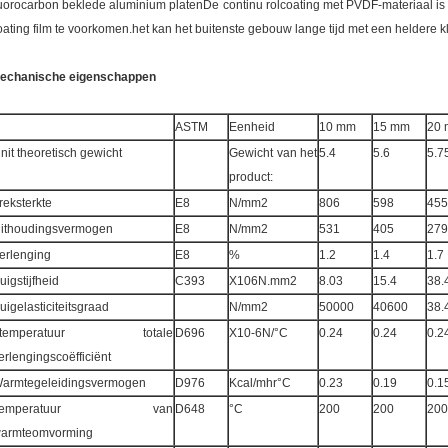
luorocarbon beklede aluminium platenDe continu rolcoating met PVDF-materiaal is h
oating film te voorkomen.het kan het buitenste gebouw lange tijd met een heldere 
echanische eigenschappen
ASTM
Eenheid
10 mm
15 mm
20
nit theoretisch gewicht
Gewicht van het
5.4
5.6
5.7
product:
reksterkte
E8
N/mm2
806
598
455
ithoudingsvermogen
E8
N/mm2
531
405
279
erlenging
E8
%
1.2
1.4
1.7
uigstijfheid
C393
X106N.mm2
8.03
15.4
38.
uigelasticiteitsgraad
N/mm2
50000
40600
38.
Ttemperatuur totale
D696
X10-6N/°C
0.24
0.24
0.2
erlengingscoëfficiënt
armtegeleidingsvermogen
D976
Kcal/mhr°C
0.23
0.19
0.1
Temperatuur van
D648
°C
200
200
200
armteomvorming