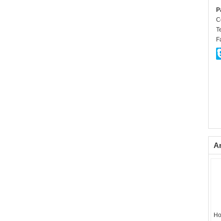
P
C
Te
F
A
Ho