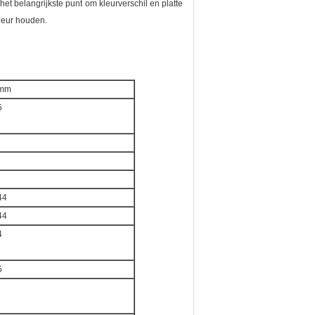
et belangrijkste punt om kleurverschil en platte
kleur houden.
 mm
5
44
44
4
5