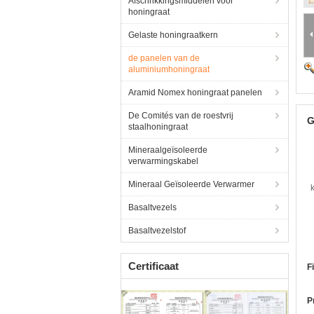
Afschrikkingsmiddelen voor
honingraat
Gelaste honingraatkern
de panelen van de
aluminiumhoningraat
Aramid Nomex honingraat panelen
De Comités van de roestvrij
G
staalhoningraat
Mineraalgeïsoleerde
verwarmingskabel
Mineraal Geïsoleerde Verwarmer
Basaltvezels
Basaltvezelstof
Certificaat
F
P