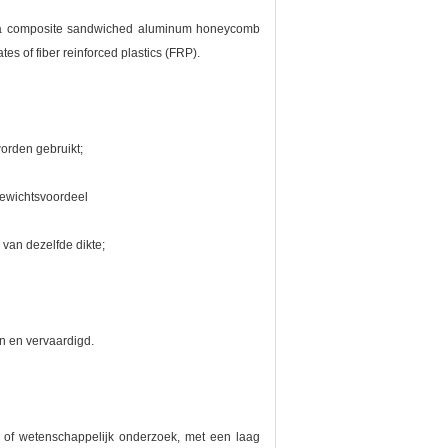
 a composite sandwiched aluminum honeycomb
es of fiber reinforced plastics (FRP).
worden gebruikt;
 gewichtsvoordeel
 van dezelfde dikte;
n en vervaardigd.
 of wetenschappelijk onderzoek, met een laag