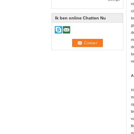
n
c
Ik ben online Chatten Nu
b
g
d
m
d
b
v
A
H
m
o
t
v
t
g