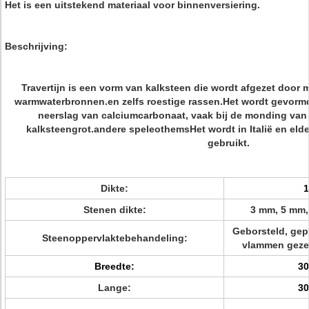
Het is een uitstekend materiaal voor binnenversiering.
Beschrijving:
Travertijn is een vorm van kalksteen die wordt afgezet door
warmwaterbronnen.en zelfs roestige rassen.Het wordt gevormd
neerslag van calciumcarbonaat, vaak bij de monding van 
kalksteengrot.andere speleothemsHet wordt in Italië en eld
gebruikt.
Dikte:
Stenen dikte:
3 mm, 5 mm,
Geborsteld, gepo
Steenoppervlaktebehandeling:
vlammen gezet
Breedte:
3
Lange:
3