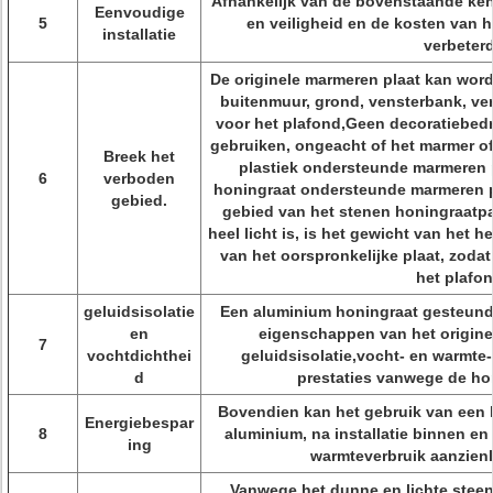
Afhankelijk van de bovenstaande ken
Eenvoudige
5
en veiligheid en de kosten van he
installatie
verbeterd
De originele marmeren plaat kan wor
buitenmuur, grond, vensterbank, ver
voor het plafond,Geen decoratiebedri
gebruiken, ongeacht of het marmer of
Breek het
plastiek ondersteunde marmeren 
6
verboden
honingraat ondersteunde marmeren 
gebied.
gebied van het stenen honingraatp
heel licht is, is het gewicht van het h
van het oorspronkelijke plaat, zoda
het plafon
geluidsisolatie
Een aluminium honingraat gesteund 
en
eigenschappen van het origine
7
vochtdichthei
geluidsisolatie,vocht- en warmte-
d
prestaties vanwege de hon
Bovendien kan het gebruik van een 
Energiebespar
8
aluminium, na installatie binnen en b
ing
warmteverbruik aanzienl
Vanwege het dunne en lichte stee