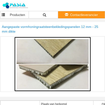
Producten
Contactleverancier
Aangepaste vormhoningraatsteenbekledingspanelen 12 mm - 25
mm dikte
Plaats van herkomst
D