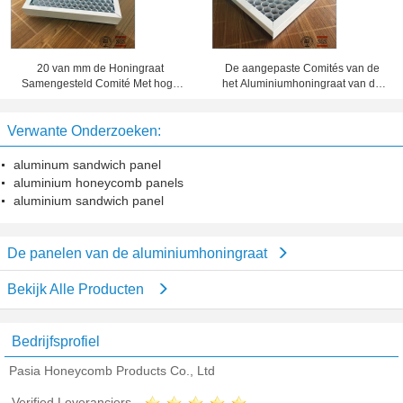
20 van mm de Honingraat
De aangepaste Comités van de
Samengesteld Comité Met hoge
het Aluminiumhoningraat van de
weerstand Dikte 10 van de
Foliedikte, het Blad van het
Waarborgjaar Periode
Honingraatmetaal
Verwante Onderzoeken:
aluminum sandwich panel
aluminium honeycomb panels
aluminium sandwich panel
De panelen van de aluminiumhoningraat
Bekijk Alle Producten
Bedrijfsprofiel
Pasia Honeycomb Products Co., Ltd
Verified Leveranciers