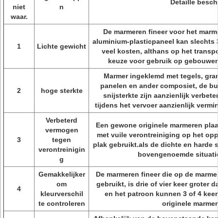
Detaille besch
niet
n
waar.
De marmeren fineer voor het mar
aluminium-plasticpaneel kan slechts 3
1
Lichte gewicht
veel kosten, althans op het transpo
keuze voor gebruik op gebouwen 
Marmer ingeklemd met tegels, gra
panelen en ander composiet, de bu
2
hoge sterkte
snijsterkte zijn aanzienlijk verbet
tijdens het vervoer aanzienlijk vermin
Verbeterd
Een gewone originele marmeren plaat
vermogen
met vuile verontreiniging op het opp
3
tegen
plak gebruikt.als de dichte en harde s
verontreinigin
bovengenoemde situatie
g
Gemakkelijker
De marmeren fineer die op de marm
om
gebruikt, is drie of vier keer groter 
4
kleurverschil
en het patroon kunnen 3 of 4 keer 
te controleren
originele marmer