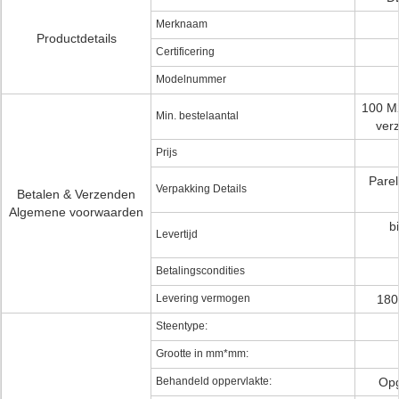
Merknaam
Productdetails
Certificering
Modelnummer
100 M
Min. bestelaantal
ver
Prijs
Parel
Verpakking Details
Betalen & Verzenden
Algemene voorwaarden
b
Levertijd
Betalingscondities
Levering vermogen
180
Steentype:
Grootte in mm*mm:
Behandeld oppervlakte:
Opg