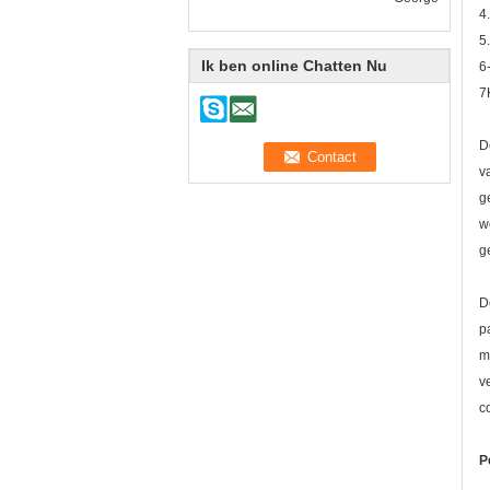
4
5
Ik ben online Chatten Nu
6
7
D
v
g
w
g
D
p
m
v
c
P