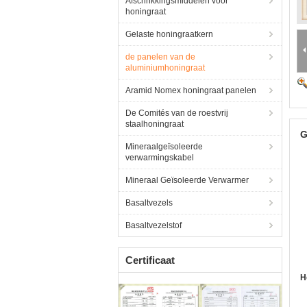
Afschrikkingsmiddelen voor
honingraat
Gelaste honingraatkern
de panelen van de
aluminiumhoningraat
Aramid Nomex honingraat panelen
De Comités van de roestvrij
staalhoningraat
G
Mineraalgeïsoleerde
verwarmingskabel
Mineraal Geïsoleerde Verwarmer
Basaltvezels
Basaltvezelstof
Certificaat
H