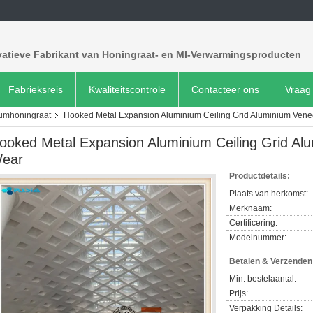
vatieve Fabrikant van Honingraat- en MI-Verwarmingsproducten
Fabrieksreis
Kwaliteitscontrole
Contacteer ons
Vraag 
iumhoningraat
Hooked Metal Expansion Aluminium Ceiling Grid Aluminium Vene
ooked Metal Expansion Aluminium Ceiling Grid Alu
ear
Productdetails:
Plaats van herkomst:
Merknaam:
Certificering:
Modelnummer:
Betalen & Verzende
Min. bestelaantal:
Prijs:
Verpakking Details: