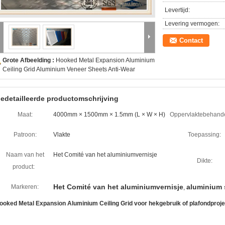
Levertijd:
Levering vermogen:
Contact
Grote Afbeelding :
Hooked Metal Expansion Aluminium
Ceiling Grid Aluminium Veneer Sheets Anti-Wear
edetailleerde productomschrijving
Maat:
4000mm × 1500mm × 1.5mm (L × W × H)
Oppervlaktebehande
Patroon:
Vlakte
Toepassing:
Naam van het
Het Comité van het aluminiumvernisje
Dikte:
product:
Het Comité van het aluminiumvernisje
aluminium 
Markeren:
,
ooked Metal Expansion Aluminium Ceiling Grid voor hekgebruik of plafondproje