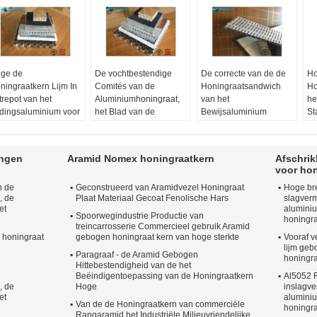
ge de
De vochtbestendige
De correcte van de de
Ho
ningraatkern Lijm In
Comités van de
Honingraatsandwich
Ho
trepot van het
Aluminiumhoningraat,
van het
he
dingsaluminium voor
het Blad van de
Bewijsaluminium
St
rdijngevelraad
Aluminiumhoningraat
Bewerkte
Co
teriaal:
A5052
Materiaal:
A3003
Oppervlaktebehandeling
Ho
pervlaktebehandeling:
Oppervlaktebehandeling:
Comités
Di
ingen
Aramid Nomex honingraatkern
Afschri
canneleerd
gehamerde struik
Materiaal:
A3003
Ma
voor hon
 Periode van de
De Periode van de
Oppervlaktebehandeling:
Op
n de
Geconstrueerd van Aramidvezel Honingraat
Hoge bre
aliteitswaarborg:
10
kwaliteitswaarborg:
10
Bewerkt
An
, de
Plaat Materiaal Gecoat Fenolische Hars
slagver
r of 15 jaar.
jaar
De Periode van de
De
et
alumini
at:
8mm zijlengte
Maat:
800mm x 800mm
kwaliteitswaarborg:
10
kw
Spoorwegindustrie Productie van
honingra
treincarrosserie Commercieel gebruik Aramid
jaar
ja
 honingraat
gebogen honingraat kern van hoge sterkte
Vooraf v
Maat:
600mm x 600mm
Ma
lijm ge
Paragraaf - de Aramid Gebogen
honingr
Hittebestendigheid van de het
Beëindigentoepassing van de Honingraatkern
Al5052 F
, de
Hoge
inslagve
et
alumini
Van de de Honingraatkern van commerciële
honingra
Rangaramid het Industriële Milieuvriendelijke