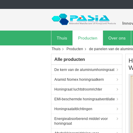
Inno
Thuis
Producten
Over ons
Thuis
Producten
de panelen van de alumin
Alle producten
H
W
De kern van de aluminiumhoningraat
Aramid Nomex honingraatkern
Honingraat luchtstroomrichter
EMI-beschermde honingraatventilatie
Honingraatafdichtingen
Energieabsorberend middel voor
honingraat