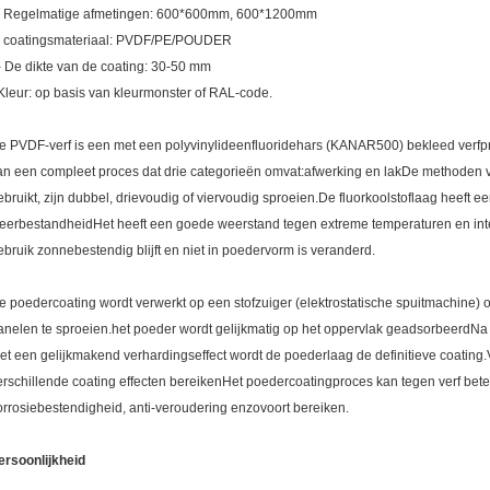
. Regelmatige afmetingen: 600*600mm, 600*1200mm
. coatingsmateriaal: PVDF/PE/POUDER
- De dikte van de coating: 30-50 mm
Kleur: op basis van kleurmonster of RAL-code.
e PVDF-verf is een met een polyvinylideenfluoridehars (KANAR500) bekleed verfpro
an een compleet proces dat drie categorieën omvat:afwerking en lakDe methoden v
ebruikt, zijn dubbel, drievoudig of viervoudig sproeien.De fluorkoolstoflaag heeft
eerbestandheidHet heeft een goede weerstand tegen extreme temperaturen en intens
ebruik zonnebestendig blijft en niet in poedervorm is veranderd.
e poedercoating wordt verwerkt op een stofzuiger (elektrostatische spuitmachine)
anelen te sproeien.het poeder wordt gelijkmatig op het oppervlak geadsorbeerdNa 
et een gelijkmakend verhardingseffect wordt de poederlaag de definitieve coating
erschillende coating effecten bereikenHet poedercoatingproces kan tegen verf bete
orrosiebestendigheid, anti-veroudering enzovoort bereiken.
ersoonlijkheid