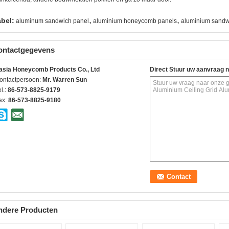
,
,
abel:
aluminum sandwich panel
aluminium honeycomb panels
aluminium sandw
ontactgegevens
asia Honeycomb Products Co., Ltd
Direct Stuur uw aanvraag 
ontactpersoon:
Mr. Warren Sun
l.:
86-573-8825-9179
ax:
86-573-8825-9180
ndere Producten