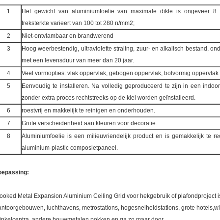
1
Het gewicht van aluminiumfoelie van maximale dikte is ongeveer 8 
treksterkte varieert van 100 tot 280 n/mm2;
2
Niet-ontvlambaar en brandwerend
3
Hoog weerbestendig, ultraviolette straling, zuur- en alkalisch bestand, 
met een levensduur van meer dan 20 jaar.
4
Veel vormopties: vlak oppervlak, gebogen oppervlak, bolvormig oppervla
5
Eenvoudig te installeren. Na volledig geproduceerd te zijn in een indoo
zonder extra proces rechtstreeks op de kiel worden geïnstalleerd.
6
roestvrij en makkelijk te reinigen en onderhouden.
7
Grote verscheidenheid aan kleuren voor decoratie.
8
Aluminiumfoelie is een milieuvriendelijk product en is gemakkelijk te r
aluminium-plastic composietpaneel.
oepassing:
ooked Metal Expansion Aluminium Ceiling Grid voor hekgebruik of plafondproject i
antoorgebouwen, luchthavens, metrostations, hogesnelheidstations, grote hotels,wi
inkelcentra, andere bouwmetalen pokken en ga zo maar door.