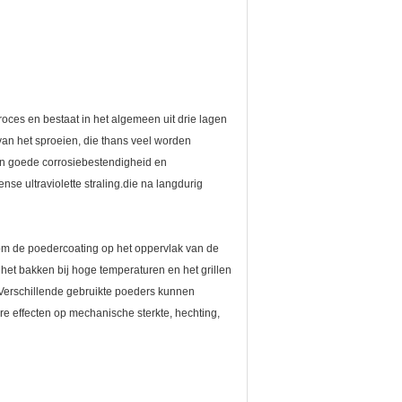
ces en bestaat in het algemeen uit drie lagen
an het sproeien, die thans veel worden
 een goede corrosiebestendigheid en
e ultraviolette straling.die na langdurig
 om de poedercoating op het oppervlak van de
het bakken bij hoge temperaturen en het grillen
.Verschillende gebruikte poeders kunnen
re effecten op mechanische sterkte, hechting,