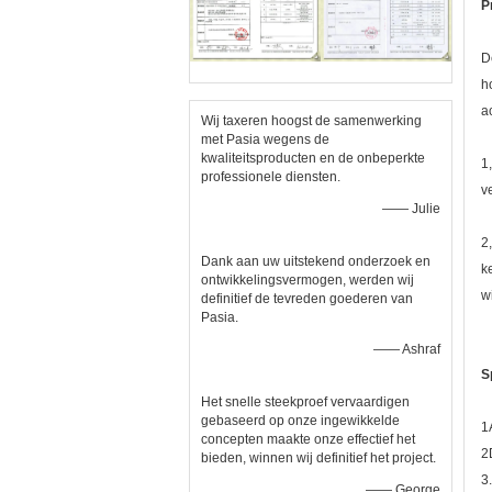
P
D
h
a
Wij taxeren hoogst de samenwerking
met Pasia wegens de
kwaliteitsproducten en de onbeperkte
1
professionele diensten.
v
—— Julie
2
Dank aan uw uitstekend onderzoek en
k
ontwikkelingsvermogen, werden wij
w
definitief de tevreden goederen van
Pasia.
—— Ashraf
S
Het snelle steekproef vervaardigen
gebaseerd op onze ingewikkelde
1
concepten maakte onze effectief het
2
bieden, winnen wij definitief het project.
3
—— George