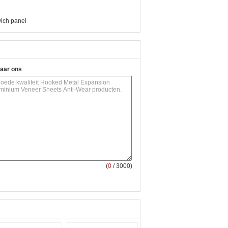
ich panel
naar ons
(
0
/ 3000)