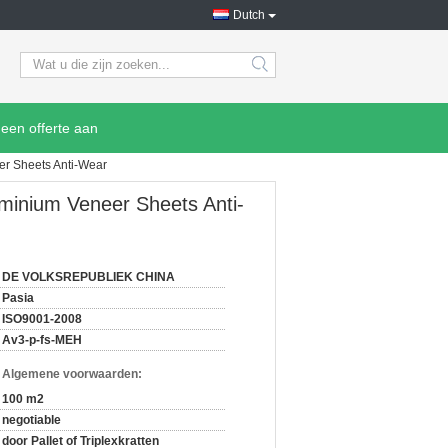
Dutch
search
een offerte aan
er Sheets Anti-Wear
minium Veneer Sheets Anti-
DE VOLKSREPUBLIEK CHINA
Pasia
ISO9001-2008
Av3-p-fs-MEH
n Algemene voorwaarden:
100 m2
negotiable
door Pallet of Triplexkratten