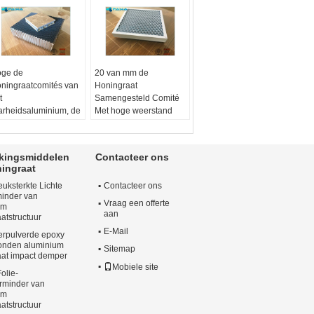
ge de
20 van mm de
ningraatcomités van
Honingraat
t
Samengesteld Comité
arheidsaluminium, de
Met hoge weerstand
mités van de
Dikte 10 van de
ningraatkern 25 Mm-
Waarborgjaar Periode
kte
Materiaal:
A3003 of
kkingsmiddelen
Contacteer ons
teriaal:
A3003
A5052
ingraat
pervlaktebehandeling:
Oppervlaktebehandeling:
uksterkte Lichte
Contacteer ons
tiqued
Gevlamd
minder van
 Periode van de
De Periode van de
Vraag een offerte
um
aliteitswaarborg:
10
kwaliteitswaarborg:
10
aan
atstructuur
ar
jaar of 15 jaar.
E-Mail
erpulverde epoxy
at:
600mm x 600mm
Maat:
800 x 800 mm
bonden aluminium
Sitemap
aat impact demper
Mobiele site
olie-
rminder van
um
atstructuur