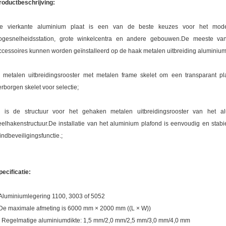
roductbeschrijving:
e vierkante aluminium plaat is een van de beste keuzes voor het modern
ogesnelheidsstation, grote winkelcentra en andere gebouwen.De meeste van 
ccessoires kunnen worden geïnstalleerd op de haak metalen uitbreiding aluminium 
, metalen uitbreidingsrooster met metalen frame skelet om een transparant p
erborgen skelet voor selectie;
, is de structuur voor het gehaken metalen uitbreidingsrooster van het al
eelhakenstructuur.De installatie van het aluminium plafond is eenvoudig en sta
indbeveiligingsfunctie.;
pecificatie:
Aluminiumlegering 1100, 3003 of 5052
De maximale afmeting is 6000 mm × 2000 mm ((L × W))
. Regelmatige aluminiumdikte: 1,5 mm/2,0 mm/2,5 mm/3,0 mm/4,0 mm