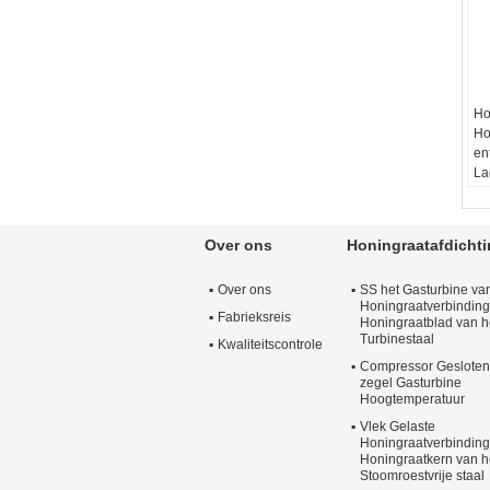
Ho
Ho
en
La
Go
Ma
Op
Over ons
Honingraatafdicht
Ge
De
Over ons
SS het Gasturbine va
kw
Honingraatverbinding
jaa
Fabrieksreis
Honingraatblad van h
Ma
Turbinestaal
Kwaliteitscontrole
Compressor Gesloten
zegel Gasturbine
Hoogtemperatuur
Vlek Gelaste
Honingraatverbinding
Honingraatkern van h
Stoomroestvrije staal