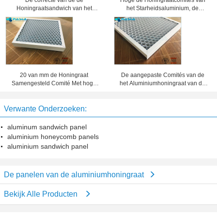
De correcte van de de
Hoge de Honingraatcomités van
Honingraatsandwich van het
het Starheidsaluminium, de
Bewijsaluminium Bewerkte
Comités van de Honingraatkern 25
Oppervlaktebehandeling Comités
Mm-Dikte
20 van mm de Honingraat
De aangepaste Comités van de
Samengesteld Comité Met hoge
het Aluminiumhoningraat van de
weerstand Dikte 10 van de
Foliedikte, het Blad van het
Waarborgjaar Periode
Honingraatmetaal
Verwante Onderzoeken:
aluminum sandwich panel
aluminium honeycomb panels
aluminium sandwich panel
De panelen van de aluminiumhoningraat
Bekijk Alle Producten