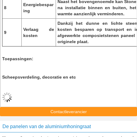
Naast het bovengenoemde kan Stone 
Energiebespar
8
na installatie binnen en buiten, het 
ing
warmte aanzienlijk verminderen.
Dankzij het dunne en lichte steen
Verlaag de
kosten besparen op transport en in
9
kosten
afgewerkte composietstenen paneel k
originele plaat.
Toepassingen:
Scheepsverdeling, decoratie en etc
Contactleverancier
De panelen van de aluminiumhoningraat