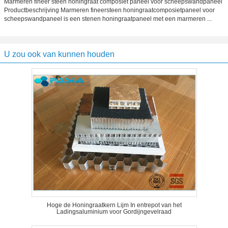
Marmeren fineer steen honingraat composiet paneel voor scheepswandpaneel
Productbeschrijving Marmeren fineersteen honingraatcomposietpaneel voor
scheepswandpaneel is een stenen honingraatpaneel met een marmeren ...
U zou ook van kunnen houden
Hoge de Honingraatkern Lijm In entrepot van het
Ladingsaluminium voor Gordijngevelraad