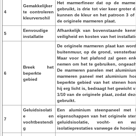
Het marmerfineer dat op de marme
Gemakkelijker
gebruikt, is drie tot vier keer groter
4
te controleren
kunnen de kleur en het patroon 3 of 4
kleurverschil
de originele marmeren plaat.
Eenvoudige
Afhankelijk van bovenstaande kenme
5
installatie
veiligheid en kosten van het installat
De originele marmeren plaat kan wor
buitenmuur, op de grond, vensterban
Maar voor het plafond zal geen enke
nemen om het te gebruiken, ongeacht
Breek het
De marmeren panelen met aluminium-
6
beperkte
marmeren paneel met aluminium hon
gebied
beperkte gebied van het stenen hon
hij erg licht is, bedraagt ​​het gewicht
1/10 van de originele plaat, zodat de
gebruikt.
Geluidsisolati
Een aluminium steenpaneel met ho
e en
eigenschappen van het originele ste
7
vochtbestendi
geluidsisolatie, vocht- en wa
g
isolatieprestaties vanwege de honingr