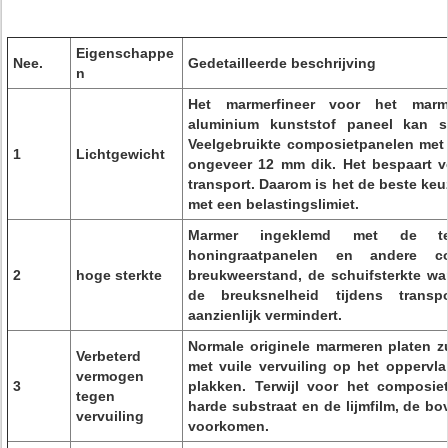
Eigenschappe
Nee.
Gedetailleerde beschrijving
n
Het marmerfineer voor het marm
aluminium kunststof paneel kan s
Veelgebruikte composietpanelen met t
1
Lichtgewicht
ongeveer 12 mm dik. Het bespaart v
transport. Daarom is het de beste k
met een belastingslimiet.
Marmer ingeklemd met de tege
honingraatpanelen en andere c
2
hoge sterkte
breukweerstand, de schuifsterkte war
de breuksnelheid tijdens transpo
aanzienlijk vermindert.
Normale originele marmeren platen z
Verbeterd
met vuile vervuiling op het oppervl
vermogen
3
plakken. Terwijl voor het composie
tegen
harde substraat en de lijmfilm, de bo
vervuiling
voorkomen.