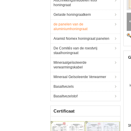
Afschrikkingsmiddelen voor
honingraat
Gelaste honingraatkern
de panelen van de
aluminiumhoningraat
Aramid Nomex honingraat panelen
De Comités van de roestvrij
staalhoningraat
G
Mineraalgeïsoleerde
verwarmingskabel
Mineraal Geïsoleerde Verwarmer
Basaltvezels
Basaltvezelstof
Certificaat
1