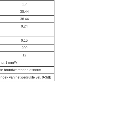
1.7
38.44
38.44
0,24
0,15
200
12
ing: 1 mm/M
ante brandwerendheidsnorm
ehoek van het gedrukte vel, 0-3dB