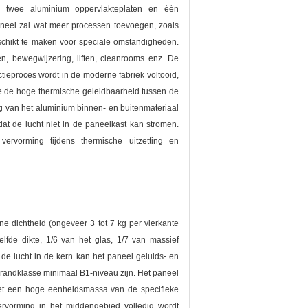
n twee aluminium oppervlakteplaten en één
paneel zal wat meer processen toevoegen, zoals
schikt te maken voor speciale omstandigheden.
en, bewegwijzering, liften, cleanrooms enz. De
ctieproces wordt in de moderne fabriek voltooid,
 de hoge thermische geleidbaarheid tussen de
g van het aluminium binnen- en buitenmateriaal
dat de lucht niet in de paneelkast kan stromen.
ervorming tijdens thermische uitzetting en
e dichtheid (ongeveer 3 tot 7 kg per vierkante
lfde dikte, 1/6 van het glas, 1/7 van massief
de lucht in de kern kan het paneel geluids- en
brandklasse minimaal B1-niveau zijn. Het paneel
 met een hoge eenheidsmassa van de specifieke
vervorming in het middengebied volledig wordt