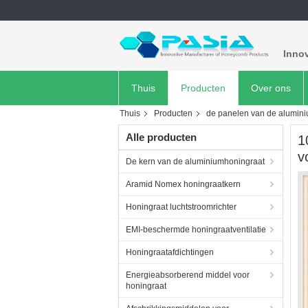
Inno
Thuis
Producten
Over ons
Thuis
Producten
de panelen van de alumin
Alle producten
1
v
De kern van de aluminiumhoningraat
Aramid Nomex honingraatkern
Honingraat luchtstroomrichter
EMI-beschermde honingraatventilatie
Honingraatafdichtingen
Energieabsorberend middel voor
honingraat