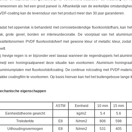
verwonnen als het een groot paneel is. Afhankelijk van de werkelijke omstandig
VDF-coating kan de levensduur van het product meer dan 30 jaar garanderen.
adat het oppervlak is behandeld met corrosiebestendige fluorkoolstofhars, kan het
ak, grote gevel, borden en interieurdecoratie. De voorplaat van het alumin
waliteitsnormen PVDF fluorkoolstofverf met gewone kleur of metallic kleur, zoda
eft.
ij hevige regen is er bijzonder veel lawaai wanneer de regendruppels het alumini
erwijl een honingraatpaneel deze situatie kan voorkomen. Aluminium honingra
luminiumplaten met fluorkoolstofcoating. De continue rolcoating met PVDF-materiaa
lakke coatingfilm te voorkomen. Op basis hiervan kan het het buitengebouw lange t
echanische eigenschappen
ASTM
Eenheid
10 mm
15 mm
Eenheidstheorie gewicht
kg/m2
5.4
5.6
Treksterkte
E8
N/mm2
806
598
Uithoudingsvermogen
E8
N/mm2
531
405