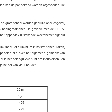
heden kan de paneelrand worden afgesneden. De
 op grote schaal worden gebruikt op vliesgevel,
ium honingraatpaneel is geverfd met de ECCA-
t het oppervlak uitstekende weersbestendigheid
um fineer- of aluminium-kunststof paneel raken,
atpanelen zijn over het algemeen gemaakt van
l is het belangrijkste punt om kleurverschil en
ijd helder van kleur houden.
20 mm
5,75
455
279