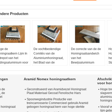
ndere Producten
ge de
De vochtbestendige
De correcte van de de
Ho
ningraatkern Lijm In
Comités van de
Honingraatsandwich
Ho
trepot van het
Aluminiumhoningraat,
van het
he
dingsaluminium voor
het Blad van de
Bewijsaluminium
St
rdijngevelraad
Aluminiumhoningraat
Bewerkte
Co
teriaal:
A5052
Materiaal:
A3003
Oppervlaktebehandeling
Ho
pervlaktebehandeling:
Oppervlaktebehandeling:
Comités
Di
ingen
Aramid Nomex honingraatkern
Afschri
canneleerd
gehamerde struik
Materiaal:
A3003
Ma
voor hon
 Periode van de
De Periode van de
Oppervlaktebehandeling:
Op
n de
Geconstrueerd van Aramidvezel Honingraat
Hoge bre
aliteitswaarborg:
10
kwaliteitswaarborg:
10
Bewerkt
An
, de
Plaat Materiaal Gecoat Fenolische Hars
slagver
r of 15 jaar.
jaar
De Periode van de
De
et
alumini
at:
8mm zijlengte
Maat:
800mm x 800mm
kwaliteitswaarborg:
10
kw
Spoorwegindustrie Productie van
honingra
treincarrosserie Commercieel gebruik Aramid
jaar
ja
 honingraat
gebogen honingraat kern van hoge sterkte
Vooraf v
Maat:
600mm x 600mm
Ma
lijm ge