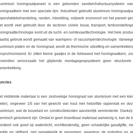
luminium honingraatpaneel is een gebonden sandwichstructuursysteem va
oningraatkern met een speciale lijm. Industrieel gebruikt aluminium honingraat
ppervlaktebehandeling, randen, inbedding, snijwerk enzovoort om het paneel ge
et wordt veel gebruikt door de sectoren civiele bouw, transport, tentoonstelling
oningraattechnologie komt uit de lucht- en ruimtevaarttechnologie. Het hele produ
aarbij gebruik wordt gemaakt van warmpers- of vacuümperstechnologie. Vanwege
luminium platen en de honingraat, wordt de thermische uitzetting en samentrekkin
esynchroniseerd. Er zitten kleine gaatjes in de foliewand met honingraatkern, zo
ovendien veroorzaakt het glijdende montagegespsysteem geen structurele v
amentrekking.
uncties
et middelste materiaal is een zeshoekige honingraat van aluminium met een klein
eter), ongeveer 1/5 van het gewicht van hout met hetzelfde oppervlak en deze
luminium, wat de bouwlast en constructiekosten aanzienlijk verminderde. Dankzij 
hermisch geïsoleerd zijn. Omdat er geen brandbaar materiaal aanwezig is, kan de 
resteert ook goed op waterdicht, vochtbestendig, geen schadelijke gasafgifte,
terkte en stijfheid, niet gemakkelijk te vervormen, waardoor de instorting en 