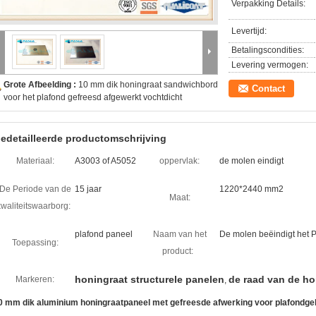
Verpakking Details:
Levertijd:
Betalingscondities:
Levering vermogen:
Grote Afbeelding :
10 mm dik honingraat sandwichbord
Contact
voor het plafond gefreesd afgewerkt vochtdicht
edetailleerde productomschrijving
Materiaal:
A3003 of A5052
oppervlak:
de molen eindigt
De Periode van de
15 jaar
1220*2440 mm2
Maat:
kwaliteitswaarborg:
plafond paneel
Naam van het
De molen beëindigt het 
Toepassing:
product:
honingraat structurele panelen
de raad van de ho
Markeren:
,
0 mm dik aluminium honingraatpaneel met gefreesde afwerking voor plafondge