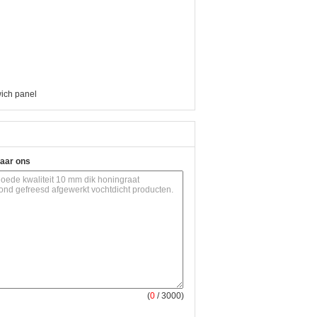
ich panel
naar ons
(
0
/ 3000)