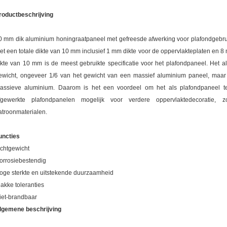
roductbeschrijving
0 mm dik aluminium honingraatpaneel met gefreesde afwerking voor plafondgebru
et een totale dikte van 10 mm inclusief 1 mm dikte voor de oppervlakteplaten en 
ikte van 10 mm is de meest gebruikte specificatie voor het plafondpaneel. Het a
ewicht, ongeveer 1/6 van het gewicht van een massief aluminium paneel, maar d
assieve aluminium. Daarom is het een voordeel om het als plafondpaneel t
fgewerkte plafondpanelen mogelijk voor verdere oppervlaktedecoratie, 
atroonmaterialen.
uncties
ichtgewicht
orrosiebestendig
oge sterkte en uitstekende duurzaamheid
lakke toleranties
iet-brandbaar
lgemene beschrijving