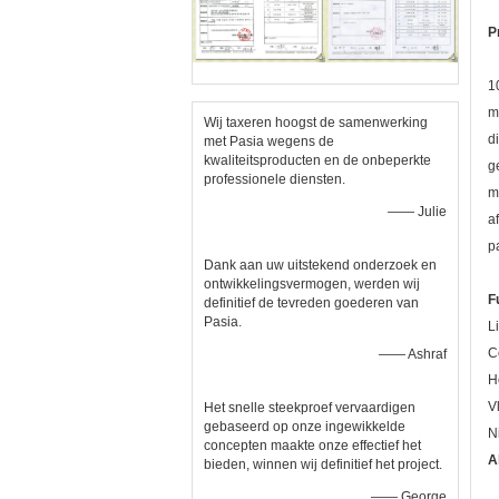
P
1
m
Wij taxeren hoogst de samenwerking
d
met Pasia wegens de
kwaliteitsproducten en de onbeperkte
g
professionele diensten.
m
—— Julie
a
p
Dank aan uw uitstekend onderzoek en
ontwikkelingsvermogen, werden wij
F
definitief de tevreden goederen van
Pasia.
L
C
—— Ashraf
H
V
Het snelle steekproef vervaardigen
gebaseerd op onze ingewikkelde
N
concepten maakte onze effectief het
A
bieden, winnen wij definitief het project.
—— George