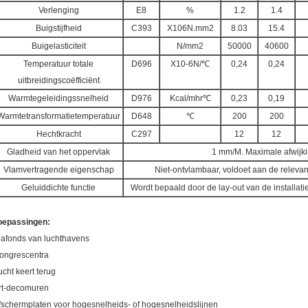
Verlenging
E8
%
1.2
1.4
Buigstijfheid
C393
X106N.mm2
8.03
15.4
Buigelasticiteit
N/mm2
50000
40600
Temperatuur totale
D696
X10-6N/℃
0,24
0,24
uitbreidingscoëfficiënt
Warmtegeleidingssnelheid
D976
Kcal/mhr℃
0,23
0,19
Warmtetransformatietemperatuur
D648
℃
200
200
Hechtkracht
C297
12
12
Gladheid van het oppervlak
1 mm/M. Maximale afwijk
Vlamvertragende eigenschap
Niet-ontvlambaar, voldoet aan de relev
Geluiddichte functie
Wordt bepaald door de lay-out van de installati
oepassingen:
lafonds van luchthavens
ongrescentra
ucht keert terug
rt-decomuren
fschermplaten voor hogesnelheids- of hogesnelheidslijnen