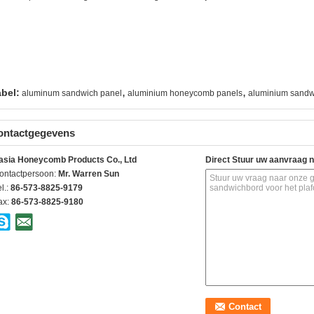
,
,
abel:
aluminum sandwich panel
aluminium honeycomb panels
aluminium sandw
ontactgegevens
asia Honeycomb Products Co., Ltd
Direct Stuur uw aanvraag 
ontactpersoon:
Mr. Warren Sun
l.:
86-573-8825-9179
ax:
86-573-8825-9180