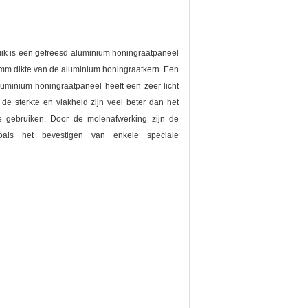
ik is een gefreesd aluminium honingraatpaneel
8 mm dikte van de aluminium honingraatkern. Een
luminium honingraatpaneel heeft een zeer licht
e sterkte en vlakheid zijn veel beter dan het
e gebruiken. Door de molenafwerking zijn de
zoals het bevestigen van enkele speciale