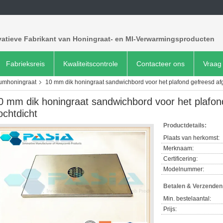
vatieve Fabrikant van Honingraat- en MI-Verwarmingsproducten
Fabrieksreis
Kwaliteitscontrole
Contacteer ons
Vraag 
iumhoningraat
10 mm dik honingraat sandwichbord voor het plafond gefreesd af
0 mm dik honingraat sandwichbord voor het plafon
ochtdicht
Productdetails:
Plaats van herkomst:
Merknaam:
Certificering:
Modelnummer:
Betalen & Verzende
Min. bestelaantal:
Prijs: