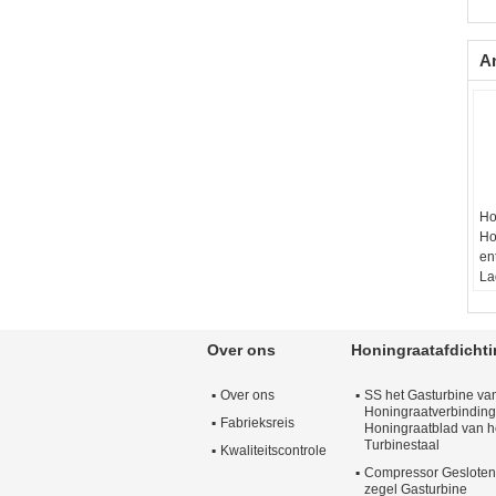
A
Ho
Ho
en
La
Go
Ma
Op
Over ons
Honingraatafdicht
Ge
De
Over ons
SS het Gasturbine va
kw
Honingraatverbinding
jaa
Fabrieksreis
Honingraatblad van h
Ma
Turbinestaal
Kwaliteitscontrole
Compressor Gesloten
zegel Gasturbine