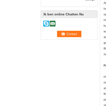
A
h
Ik ben online Chatten Nu
o
H
h
w
a
g
B
s
F
H
m
a
t
p
s