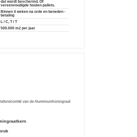
dat wordt beschermd. Of
vereenvoudigde houten pallets.
Binnen 4 weken na orde en beneden -
betaling
L / C, T / T
500.000 m2 per jaar
Plafondcomité van de Aluminiumhoningraat
ningraatkern
bruik