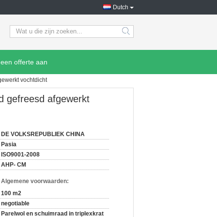
Dutch
search
een offerte aan
gewerkt vochtdicht
d gefreesd afgewerkt
DE VOLKSREPUBLIEK CHINA
Pasia
ISO9001-2008
AHP- CM
n Algemene voorwaarden:
100 m2
negotiable
Parelwol en schuimraad in triplexkrat