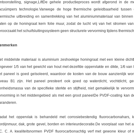
entoonstelling, signage,LiftDe gehele productieproces wordt afgerond in de
acuümpers technologie.Vanwege de hoge thermische geleidbaarheid tussen 
hermische uitbreiding en samentrekking van het aluminiummateriaal van binnen 
aten op de honingraat kern folie muur, zodat de lucht vrij van het stromen v
eroorzaakt het schuifsluitingssysteem geen structurele vervorming tijdens thermisc
enmerken
et middelste materiaal is aluminium zeshoekige honingraat met een kleine dichth
ngeveer 1/5 van het gewicht van hout met dezelfde oppervlakte en dikte, 1/6 van
et paneel is goed geïsoleerd, waardoor de kosten van de bouw aanzienlijk w
iveau B1 zijn. Het paneel presteert ook goed op waterdicht, vochtdicht, ge
enheidsmassa van de specifieke sterkte en stijfheid, niet gemakkelijk te vervorm
ervorming in het middengebied als met een groot paneelDe PVDF-coating kan de
aranderen.
adat het oppervlak is behandeld met corrosiebestendig fluorocarbonahars,
ordijnmuur, dak, grote gevel, borden en interieurdecoratie.De voorplaat van het 
C. C. A. kwaliteitsnormen PVDF fluorocarbonachtig verf met gewone kleur of m