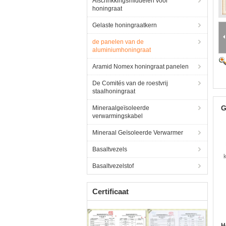
Afschrikkingsmiddelen voor
honingraat
Gelaste honingraatkern
de panelen van de
aluminiumhoningraat
Aramid Nomex honingraat panelen
De Comités van de roestvrij
staalhoningraat
G
Mineraalgeïsoleerde
verwarmingskabel
Mineraal Geïsoleerde Verwarmer
Basaltvezels
Basaltvezelstof
Certificaat
H