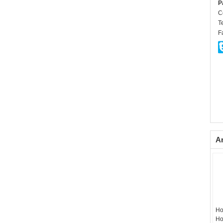
P
C
Te
F
A
Ho
Ho