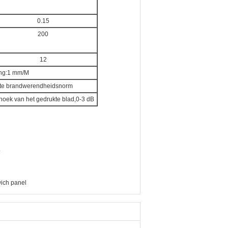
0.15
200
12
ing:1 mm/M
ante brandwerendheidsnorm
ehoek van het gedrukte blad,0-3 dB
.
ich panel