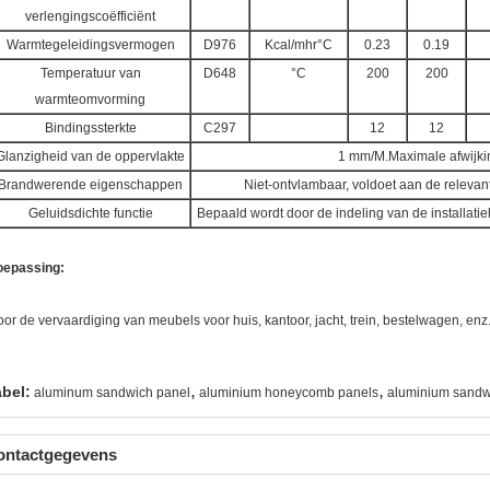
verlengingscoëfficiënt
Warmtegeleidingsvermogen
D976
Kcal/mhr°C
0.23
0.19
Temperatuur van
D648
°C
200
200
warmteomvorming
Bindingssterkte
C297
12
12
Glanzigheid van de oppervlakte
1 mm/M.Maximale afwijk
Brandwerende eigenschappen
Niet-ontvlambaar, voldoet aan de relev
Geluidsdichte functie
Bepaald wordt door de indeling van de installati
oepassing:
oor de vervaardiging van meubels voor huis, kantoor, jacht, trein, bestelwagen, enz
,
,
abel:
aluminum sandwich panel
aluminium honeycomb panels
aluminium sandw
ontactgegevens