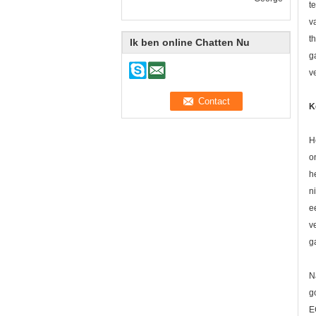
t
v
t
Ik ben online Chatten Nu
g
v
K
H
o
h
n
e
v
g
N
g
E