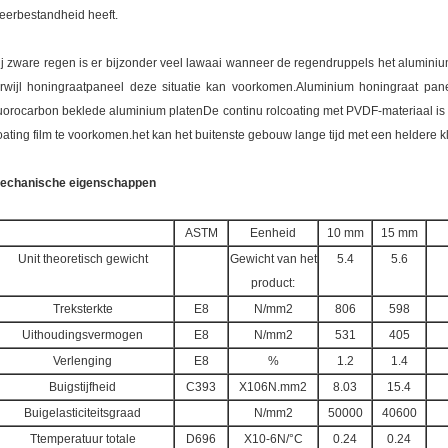
eerbestandheid heeft.
ij zware regen is er bijzonder veel lawaai wanneer de regendruppels het aluminium
erwijl honingraatpaneel deze situatie kan voorkomen.Aluminium honingraat pa
luorocarbon beklede aluminium platenDe continu rolcoating met PVDF-materiaal is h
oating film te voorkomen.het kan het buitenste gebouw lange tijd met een heldere 
echanische eigenschappen
ASTM
Eenheid
10 mm
15 mm
Unit theoretisch gewicht
Gewicht van het
5.4
5.6
product:
Treksterkte
E8
N/mm2
806
598
Uithoudingsvermogen
E8
N/mm2
531
405
Verlenging
E8
%
1.2
1.4
Buigstijfheid
C393
X106N.mm2
8.03
15.4
Buigelasticiteitsgraad
N/mm2
50000
40600
Ttemperatuur totale
D696
X10-6N/°C
0.24
0.24