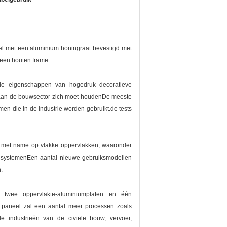
l met een aluminium honingraat bevestigd met
 een houten frame.
de eigenschappen van hogedruk decoratieve
raan de bouwsector zich moet houdenDe meeste
n die in de industrie worden gebruikt.de tests
, met name op vlakke oppervlakken, waaronder
ne systemenEen aantal nieuwe gebruiksmodellen
.
 twee oppervlakte-aluminiumplaten en één
at paneel zal een aantal meer processen zoals
e industrieën van de civiele bouw, vervoer,