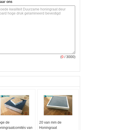
naar ons
(
0
/ 3000)
ge de
20 van mm de
ningraatcomités van
Honingraat