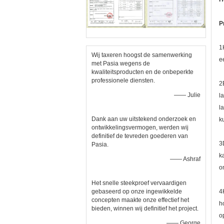
P
1
Wij taxeren hoogst de samenwerking
e
met Pasia wegens de
kwaliteitsproducten en de onbeperkte
professionele diensten.
2
—— Julie
l
l
Dank aan uw uitstekend onderzoek en
k
ontwikkelingsvermogen, werden wij
definitief de tevreden goederen van
3
Pasia.
k
—— Ashraf
o
Het snelle steekproef vervaardigen
gebaseerd op onze ingewikkelde
4
concepten maakte onze effectief het
h
bieden, winnen wij definitief het project.
o
—— George