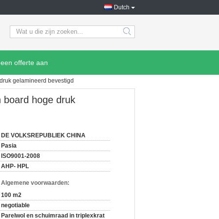
Dutch
search
een offerte aan
druk gelamineerd bevestigd
n board hoge druk
DE VOLKSREPUBLIEK CHINA
Pasia
ISO9001-2008
AHP- HPL
n Algemene voorwaarden:
100 m2
negotiable
Parelwol en schuimraad in triplexkrat