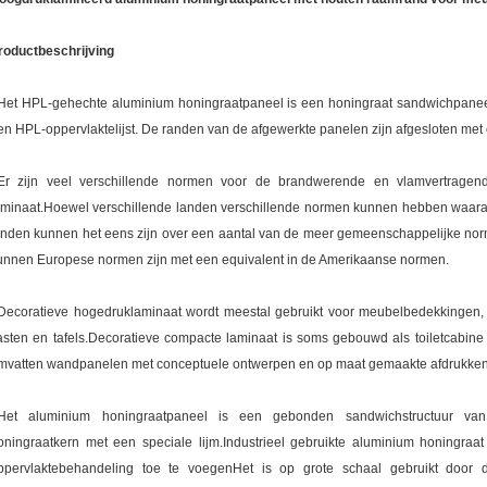
roductbeschrijving
Het HPL-gehechte aluminium honingraatpaneel is een honingraat sandwichpanee
en HPL-oppervlaktelijst. De randen van de afgewerkte panelen zijn afgesloten met
Er zijn veel verschillende normen voor de brandwerende en vlamvertragen
aminaat.Hoewel verschillende landen verschillende normen kunnen hebben waa
anden kunnen het eens zijn over een aantal van de meer gemeenschappelijke norme
unnen Europese normen zijn met een equivalent in de Amerikaanse normen.
Decoratieve hogedruklaminaat wordt meestal gebruikt voor meubelbedekkingen
asten en tafels.Decoratieve compacte laminaat is soms gebouwd als toiletcabi
mvatten wandpanelen met conceptuele ontwerpen en op maat gemaakte afdrukken
Het aluminium honingraatpaneel is een gebonden sandwichstructuur van
oningraatkern met een speciale lijm.Industrieel gebruikte aluminium honingra
ppervlaktebehandeling toe te voegenHet is op grote schaal gebruikt door d