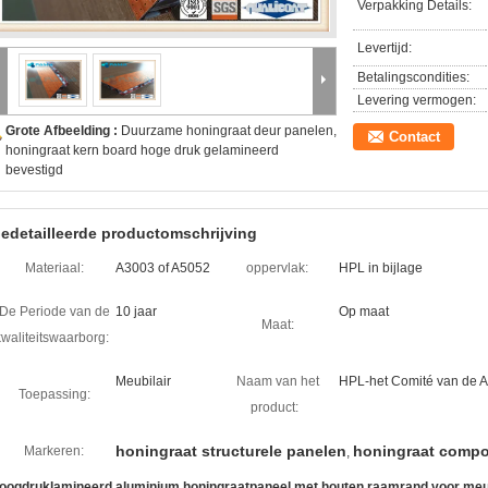
Verpakking Details:
Levertijd:
Betalingscondities:
Levering vermogen:
Grote Afbeelding :
Duurzame honingraat deur panelen,
Contact
honingraat kern board hoge druk gelamineerd
bevestigd
edetailleerde productomschrijving
Materiaal:
A3003 of A5052
oppervlak:
HPL in bijlage
De Periode van de
10 jaar
Op maat
Maat:
kwaliteitswaarborg:
Meubilair
Naam van het
HPL-het Comité van de 
Toepassing:
product:
honingraat structurele panelen
honingraat compo
Markeren:
,
oogdruklamineerd aluminium honingraatpaneel met houten raamrand voor meu