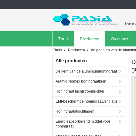
Inno
Thuis
Producten
Over ons
Thuis
Producten
de panelen van de alumin
Alle producten
D
g
De kern van de aluminiumhoningraat
Aramid Nomex honingraatkern
Honingraat luchtstroomrichter
EMI-beschermde honingraatventilatie
Honingraatafdichtingen
Energieabsorberend middel voor
honingraat