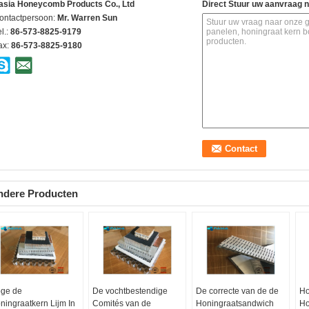
asia Honeycomb Products Co., Ltd
Direct Stuur uw aanvraag 
ontactpersoon:
Mr. Warren Sun
l.:
86-573-8825-9179
ax:
86-573-8825-9180
ndere Producten
ge de
De vochtbestendige
De correcte van de de
Ho
ningraatkern Lijm In
Comités van de
Honingraatsandwich
Ho