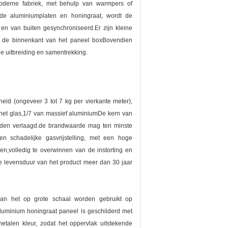
 moderne fabriek, met behulp van warmpers of
de aluminiumplaten en honingraat, wordt de
en van buiten gesynchroniseerd.Er zijn kleine
an de binnenkant van het paneel boxBovendien
he uitbreiding en samentrekking.
eid (ongeveer 3 tot 7 kg per vierkante meter),
 het glas,1/7 van massief aluminiumDe kern van
orden verlaagd.de brandwaarde mag ten minste
en schadelijke gasvrijstelling, met een hoge
en,volledig te overwinnen van de instorting en
 levensduur van het product meer dan 30 jaar
 kan het op grote schaal worden gebruikt op
aluminium honingraat paneel is geschilderd met
etalen kleur, zodat het oppervlak uitstekende