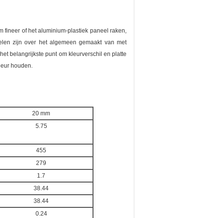
 fineer of het aluminium-plastiek paneel raken,
nelen zijn over het algemeen gemaakt van met
et belangrijkste punt om kleurverschil en platte
kleur houden.
20 mm
5.75
455
279
1.7
38.44
38.44
0.24