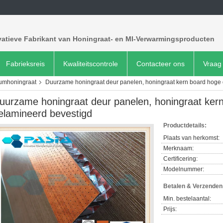
vatieve Fabrikant van Honingraat- en MI-Verwarmingsproducten
Fabrieksreis
Kwaliteitscontrole
Contacteer ons
Vraag 
iumhoningraat
Duurzame honingraat deur panelen, honingraat kern board hoge 
uurzame honingraat deur panelen, honingraat ker
elamineerd bevestigd
Productdetails:
Plaats van herkomst:
Merknaam:
Certificering:
Modelnummer:
Betalen & Verzende
Min. bestelaantal:
Prijs: