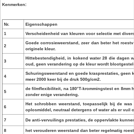
Kenmerken:
Nr.
Eigenschappen
1
Verscheidenheid van kleuren voor selectie met diver
Goede corrosieweerstand, zeer dan beter het roestvr
2
originele kleur.
Hittebestendigheid, in kokend water 28 die dagen w
3
oud, geen verandering op de kleur wordt blootgestel
Schuringsweerstand en goede krasprestaties, geen 
4
meer 2000 keer bij de druk 500g/cm2.
de filmflexibiliteit, na 180°T-krommingstest en 8mm h
5
zonder enige verandering.
Het schrobben weerstand, toepasselijk bij de wa
6
oplosmiddel, neutraal detergens of water als er vuil 
7
De anti-vervuilings prestaties, de oppervlakte kunn
8
het verouderen weerstand dan beter regelmatig roestv