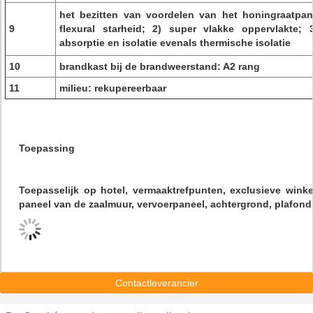
het bezitten van voordelen van het honingraatpane
9
flexural starheid; 2) super vlakke oppervlakte;
absorptie en isolatie evenals thermische isolatie
10
brandkast bij de brandweerstand: A2 rang
11
milieu: rekupereerbaar
Toepassing
Toepasselijk op hotel, vermaaktrefpunten, exclusieve winke
paneel van de zaalmuur, vervoerpaneel, achtergrond, plafond
Contactleverancier