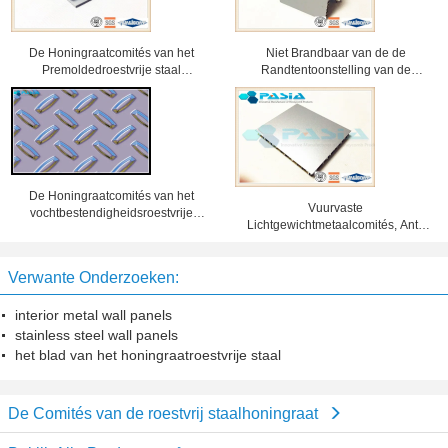
De Honingraatcomités van het
Niet Brandbaar van de de
Premoldedroestvrije staal
Randtentoonstelling van de
Countertops voor Binnendecoratie
Roestvrij staalhoningraat Comités
Gevouwen de Cabinegebruik
De Honingraatcomités van het
Vuurvaste
vochtbestendigheidsroestvrije
Lichtgewichtmetaalcomités, Anti-
staal voor Scheepsbouw
vervuilings de Plaat van het
Honingraatstaal
Verwante Onderzoeken:
interior metal wall panels
stainless steel wall panels
het blad van het honingraatroestvrije staal
De Comités van de roestvrij staalhoningraat