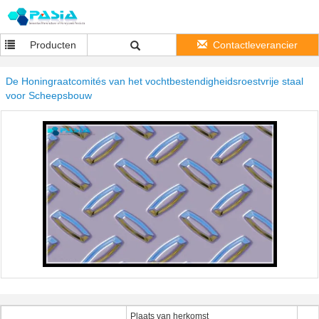
Producten
Contactleverancier
De Honingraatcomités van het vochtbestendigheidsroestvrije staal
voor Scheepsbouw
Plaats van herkomst