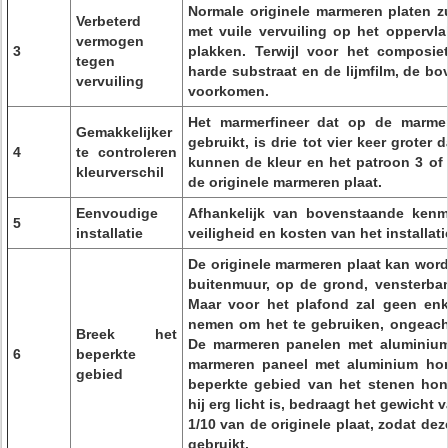
Normale originele marmeren platen z
Verbeterd
met vuile vervuiling op het oppervl
vermogen
3
plakken. Terwijl voor het composie
tegen
harde substraat en de lijmfilm, de bo
vervuiling
voorkomen.
Het marmerfineer dat op de marme
Gemakkelijker
gebruikt, is drie tot vier keer groter
4
te controleren
kunnen de kleur en het patroon 3 of 4
kleurverschil
de originele marmeren plaat.
Eenvoudige
Afhankelijk van bovenstaande kenme
5
installatie
veiligheid en kosten van het installat
De originele marmeren plaat kan wor
buitenmuur, op de grond, vensterban
Maar voor het plafond zal geen enke
nemen om het te gebruiken, ongeacht
Breek het
De marmeren panelen met aluminium-
6
beperkte
marmeren paneel met aluminium hon
gebied
beperkte gebied van het stenen hon
hij erg licht is, bedraagt ​​het gewicht
1/10 van de originele plaat, zodat de
gebruikt.