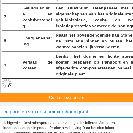
Geluidsisolati
Een aluminium steenpaneel met ho
e en
eigenschappen van het originele ste
7
vochtbestendi
geluidsisolatie, vocht- en wa
g
isolatieprestaties vanwege de honingr
Naast het bovengenoemde kan Stone 
Energiebespar
8
na installatie binnen en buiten, het 
ing
warmte aanzienlijk verminderen.
Dankzij het dunne en lichte steen
Verlaag de
kosten besparen op transport en in
9
kosten
afgewerkte composietstenen paneel k
originele plaat.
Contactleverancier
De panelen van de aluminiumhoningraat
Lichtgewicht, kostenbesparend en eenvoudig te installeren Marmeren
fineersteencomposietpaneel Productbeschrijving Door het aluminium