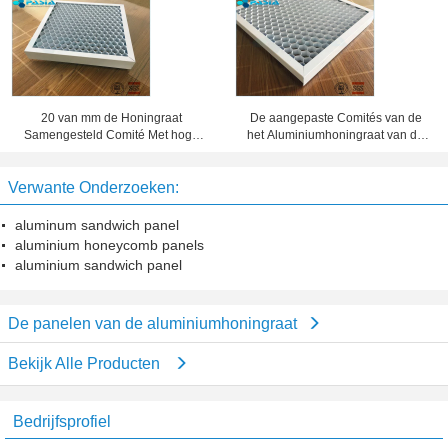
Oppervlaktebehandeling Comités
Mm-Dikte
20 van mm de Honingraat
De aangepaste Comités van de
Samengesteld Comité Met hoge
het Aluminiumhoningraat van de
weerstand Dikte 10 van de
Foliedikte, het Blad van het
Waarborgjaar Periode
Honingraatmetaal
Verwante Onderzoeken:
aluminum sandwich panel
aluminium honeycomb panels
aluminium sandwich panel
De panelen van de aluminiumhoningraat
Bekijk Alle Producten
Bedrijfsprofiel