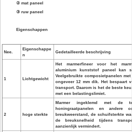
② mat paneel
③ ruw paneel
Eigenschappen
Eigenschappe
Nee.
Gedetailleerde beschrijving
n
Het marmerfineer voor het marm
aluminium kunststof paneel kan s
Veelgebruikte composietpanelen met t
1
Lichtgewicht
ongeveer 12 mm dik. Het bespaart v
transport. Daarom is het de beste k
met een belastingslimiet.
Marmer ingeklemd met de tege
honingraatpanelen en andere c
2
hoge sterkte
breukweerstand, de schuifsterkte war
de breuksnelheid tijdens transpo
aanzienlijk vermindert.