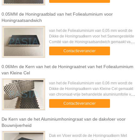
gemaakt van fosforzuur ...
0.05MM de Honingraatblad van het Foliealuminium voor
Honingraatsandwich
van het de Foliealuminium van 0,05 mm wordt de
Dikke de Honingraatkern voor het Samengestelde
Comité van de Honingraatsandwich gemaakt van
het ontvetten van behandelde aluminiumfolie van
Contactleverancier
0,05 mm dik in entrepot ...
0.06Mm de Kern van het de Honingraatnet van het Foliealuminium
van Kleine Cel
van het de Foliealuminium van 0,06 mm wordt de
Dikke de Honingraatkern van Kleine Cel gemaakt
van chromaat-vrije behandelde aluminiumfolie van
0,06 mm dik in entrepot door kleefstof voor
Contactleverancier
speciale doeleinden met ...
De Kern van de het Aluminiumhoningraat van de dakvloer voor
Bouwnijverheid
Dak en Vloer wordt de de Honingraatkern Met