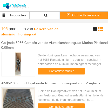
Producten
Contactleverancier
106
producten
van
De kern van de
aluminiumhoningraat
Gelijmde 5056 Comités van de Aluminiumhoningraat Marine Plakkend
0.08mm
De de Honingraatkern met hoge weerstand van
het 5056 Rangaluminium is een kern speciaal in
entrepot van de aluminiumhoningraat met hogere
mechanische prestaties en het betere bezit van de
Contactleverancier
corrosieweerstand. ...
Al5052 0.08mm Uitgebreide Aluminiumhoningraat voor Vliegtuigen
Kleine de Honingraatkern van het Celaluminium
van Fosforzuur Geanodiseerde Aluminiumfolie Het
kleine van de de Honingraatkern van het
Celaluminium Fosfor Geanodiseerde wordt Zuur
Contactleverancier