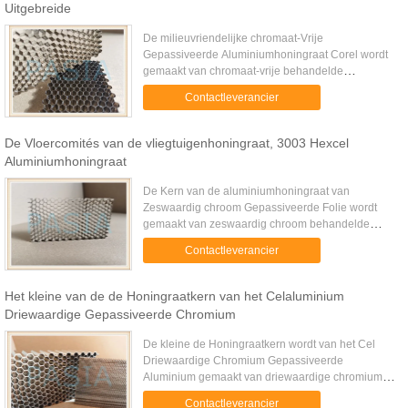
Uitgebreide
De milieuvriendelijke chromaat-Vrije
Gepassiveerde Aluminiumhoningraat Corel wordt
gemaakt van chromaat-vrije behandelde
aluminiumfolie in entrepot door kleefstof voor
Contactleverancier
speciale doeleinden. De prestaties van de ...
De Vloercomités van de vliegtuigenhoningraat, 3003 Hexcel
Aluminiumhoningraat
De Kern van de aluminiumhoningraat van
Zeswaardig chroom Gepassiveerde Folie wordt
gemaakt van zeswaardig chroom behandelde
aluminiumfolie in entrepot door kleefstof voor
Contactleverancier
speciale doeleinden. De prestaties van ...
Het kleine van de de Honingraatkern van het Celaluminium
Driewaardige Gepassiveerde Chromium
De kleine de Honingraatkern wordt van het Cel
Driewaardige Chromium Gepassiveerde
Aluminium gemaakt van driewaardige chromium
behandelde aluminiumfolie in entrepot door
Contactleverancier