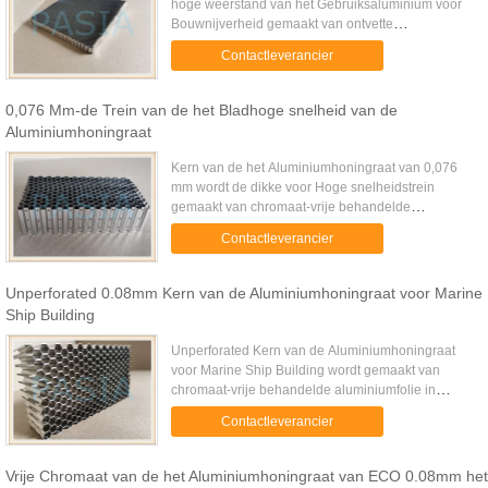
hoge weerstand van het Gebruiksaluminium voor
Bouwnijverheid gemaakt van ontvette
aluminiumfolie van 0,05 mm dik in entrepot door
Contactleverancier
kleefstof voor speciale doeleinden. ...
0,076 Mm-de Trein van de het Bladhoge snelheid van de
Aluminiumhoningraat
Kern van de het Aluminiumhoningraat van 0,076
mm wordt de dikke voor Hoge snelheidstrein
gemaakt van chromaat-vrije behandelde
aluminiumfolie van 0,076 mm dik in entrepot door
Contactleverancier
kleefstof voor speciale doeleinden...
Unperforated 0.08mm Kern van de Aluminiumhoningraat voor Marine
Ship Building
Unperforated Kern van de Aluminiumhoningraat
voor Marine Ship Building wordt gemaakt van
chromaat-vrije behandelde aluminiumfolie in
entrepot door kleefstof voor speciale doeleinden.
Contactleverancier
De prestaties van de kern ...
Vrije Chromaat van de het Aluminiumhoningraat van ECO 0.08mm het