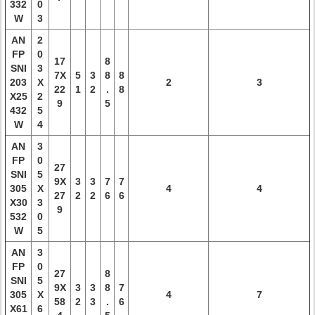
332
0
W
3
AN
2
FP
0
17
8
SNI
3
7X
5
3
8
8
203
X
2
3
22
1
2
.
8
X25
2
9
5
432
5
W
4
AN
3
FP
0
27
SNI
5
9X
3
3
7
7
305
X
4
4
27
2
2
6
6
X30
3
9
532
0
W
5
AN
3
FP
0
27
8
SNI
5
9X
3
3
8
7
305
X
4
7
58
2
3
.
6
X61
6