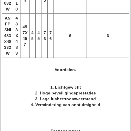
4
5
032
1
W
0
AN
4
FP
8
45
SNI
3
7X
4
4
7
7
483
X
6
6
45
5
5
6
6
X48
4
7
332
8
W
3
Voordelen:
1. Lichtgewicht
2. Hoge beveiligingsprestaties
3. Lage luchtstroomweerstand
4. Vermindering van onstuimigheid