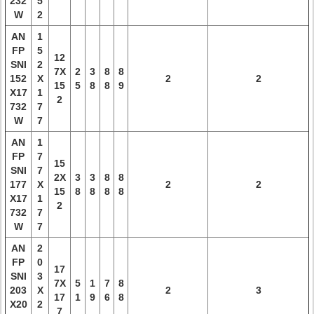
232
5
W
2
AN
1
FP
5
12
SNI
2
7X
2
3
8
8
152
X
2
2
15
5
8
8
9
X17
1
2
732
7
W
7
AN
1
FP
7
15
SNI
7
2X
3
3
8
8
177
X
2
2
15
8
8
8
8
X17
1
2
732
7
W
7
AN
2
FP
0
17
SNI
3
7X
5
1
7
8
203
X
2
3
17
1
9
6
8
X20
2
7