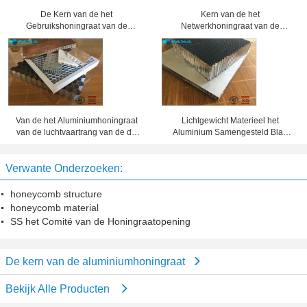
De Kern van de het
Kern van de het
Gebruikshoningraat van de
Netwerkhoningraat van de
verlichtingsindustrieën voor
airconditionings de Koude
Diverse Gratings van de
Katalysator, de Comités van de
Tentoonstellingsschijnwerper
Aluminiumhoningraat
Van de het Aluminiumhoningraat
Lichtgewicht Materieel het
van de luchtvaartrang van de de
Aluminium Samengesteld Blad
Kernsandwich Materiële de
Lijm In entrepot van de
Corrosieweerstand
Honingraatkern
Verwante Onderzoeken:
honeycomb structure
honeycomb material
SS het Comité van de Honingraatopening
De kern van de aluminiumhoningraat
Bekijk Alle Producten