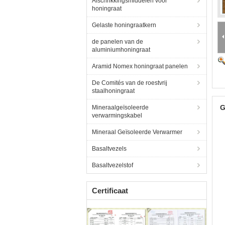
Afschrikkingsmiddelen voor
honingraat
Gelaste honingraatkern
de panelen van de
aluminiumhoningraat
Aramid Nomex honingraat panelen
De Comités van de roestvrij
staalhoningraat
G
Mineraalgeïsoleerde
verwarmingskabel
Mineraal Geïsoleerde Verwarmer
Basaltvezels
Basaltvezelstof
Certificaat