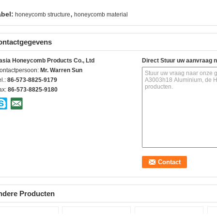
,
abel:
honeycomb structure
honeycomb material
ontactgegevens
asia Honeycomb Products Co., Ltd
Direct Stuur uw aanvraag 
ontactpersoon:
Mr. Warren Sun
l.:
86-573-8825-9179
ax:
86-573-8825-9180
ndere Producten