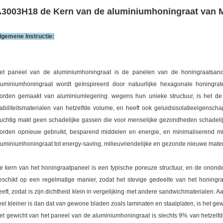
3003H18 de Kern van de aluminiumhoningraat van M
lgemene Instructie:
et paneel van de aluminiumhoningraat is de panelen van de honingraatsan
luminiumhoningraat wordt geïnspireerd door natuurlijke hexagonale honingr
orden gemaakt van aluminiumlegering. wegens hun unieke structuur, is het de 
tabiliteitsmaterialen van hetzelfde volume, en heeft ook geluidsisolatieeigenscha
luchtig makt geen schadelijke gassen die voor menselijke gezondheden schadelij
orden opnieuw gebruikt, besparend middelen en energie, en minimaliserend mi
luminiumhoningraat tot energy-saving, milieuvriendelijke en gezonde nieuwe mater
e kern van het honingraatpaneel is een typische poreuze structuur, en de onond
eschikt op een regelmatige manier, zodat het stevige gedeelte van het honing
eeft, zodat is zijn dichtheid klein in vergelijking met andere sandwichmaterialen.
eel kleiner is dan dat van gewone bladen zoals laminaten en staalplaten, is het gew
et gewicht van het paneel van de aluminiumhoningraat is slechts 9% van hetzelf