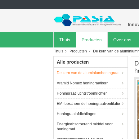
Inno
Thuis
Producten
Over ons
Thuis
Producten
De kern van de aluminium
Alle producten
D
h
De kern van de aluminiumhoningraat
Aramid Nomex honingraatkern
Honingraat luchtstroomrichter
EMI-beschermde honingraatventilatie
Honingraatafdichtingen
Energieabsorberend middel voor
honingraat