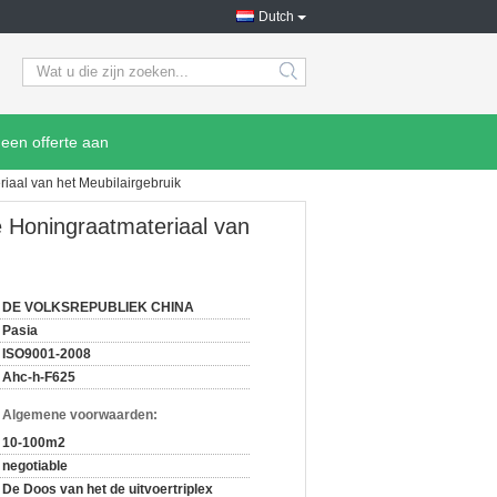
Dutch
search
een offerte aan
iaal van het Meubilairgebruik
 Honingraatmateriaal van
DE VOLKSREPUBLIEK CHINA
Pasia
ISO9001-2008
Ahc-h-F625
n Algemene voorwaarden:
10-100m2
negotiable
De Doos van het de uitvoertriplex