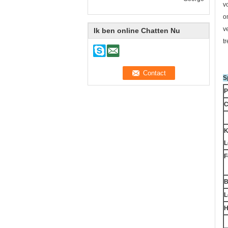
v
o
v
Ik ben online Chatten Nu
t
S
P
C
K
L
F
B
L
H