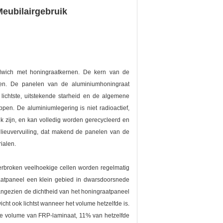
eubilairgebruik
dwich met honingraatkernen. De kern van de
aten. De panelen van de aluminiumhoningraat
lichtste, uitstekende starheid en de algemene
ppen. De aluminiumlegering is niet radioactief,
k zijn, en kan volledig worden gerecycleerd en
lieuvervuiling, dat makend de panelen van de
ialen.
erbroken veelhoekige cellen worden regelmatig
raatpaneel een klein gebied in dwarsdoorsnede
 Aangezien de dichtheid van het honingraatpaneel
icht ook lichtst wanneer het volume hetzelfde is.
de volume van FRP-laminaat, 11% van hetzelfde