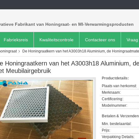
vatieve Fabrikant van Honingraat- en MI-Verwarmingsproducten
Fabrieksreis
Kwaliteitscontrole
Contacteer ons
Vraag 
honingraat
De Honingraatkern van het A3003h18 Aluminium, de Honingraatmater
e Honingraatkern van het A3003h18 Aluminium, de
et Meubilairgebruik
Productdetails:
Plaats van herkomst:
Merknaam:
Certificering:
Modelnummer:
Betalen & Verzende
Min. bestelaantal:
Prijs:
Verpakking Details: