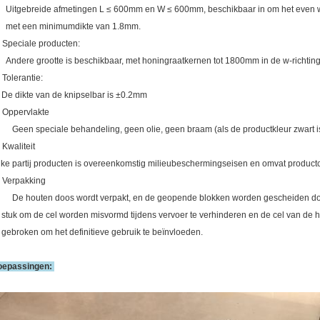
Uitgebreide afmetingen L ≤ 600mm en W ≤ 600mm, beschikbaar in om het even w
met een minimumdikte van 1.8mm.
, Speciale producten:
Andere grootte is beschikbaar, met honingraatkernen tot 1800mm in de w-richting 
 Tolerantie:
e dikte van de knipselbar is ±0.2mm
, Oppervlakte
Geen speciale behandeling, geen olie, geen braam (als de productkleur zwart is
 Kwaliteit
lke partij producten is overeenkomstig milieubeschermingseisen en omvat productcer
, Verpakking
De houten doos wordt verpakt, en de geopende blokken worden gescheiden door
stuk om de cel worden misvormd tijdens vervoer te verhinderen en de cel van de h
gebroken om het definitieve gebruik te beïnvloeden.
oepassingen: