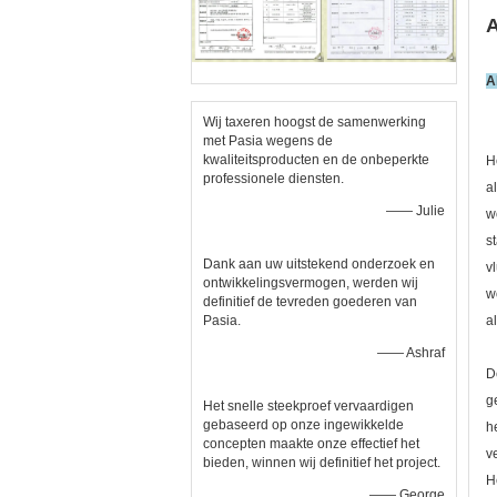
A
A
Wij taxeren hoogst de samenwerking
met Pasia wegens de
kwaliteitsproducten en de onbeperkte
H
professionele diensten.
a
—— Julie
w
s
Dank aan uw uitstekend onderzoek en
v
ontwikkelingsvermogen, werden wij
w
definitief de tevreden goederen van
Pasia.
a
—— Ashraf
D
g
Het snelle steekproef vervaardigen
gebaseerd op onze ingewikkelde
h
concepten maakte onze effectief het
v
bieden, winnen wij definitief het project.
H
—— George