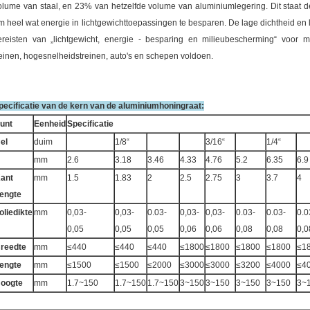
olume van staal, en 23% van hetzelfde volume van aluminiumlegering. Dit staat 
m heel wat energie in lichtgewichttoepassingen te besparen. De lage dichtheid en
ereisten van „lichtgewicht, energie - besparing en milieubescherming“ voor mat
reinen, hogesnelheidstreinen, auto's en schepen voldoen.
pecificatie van de kern van de aluminiumhoningraat:
unt
Eenheid
Specificatie
el
duim
1/8“
3/16“
1/4“
mm
2.6
3.18
3.46
4.33
4.76
5.2
6.35
6.9
ant
mm
1.5
1.83
2
2.5
2.75
3
3.7
4
engte
oliedikte
mm
0,03-
0,03-
0.03-
0,03-
0,03-
0.03-
0.03-
0.0
0,05
0,05
0,05
0,06
0,06
0,08
0,08
0,0
reedte
mm
≤440
≤440
≤440
≤1800
≤1800
≤1800
≤1800
≤1
engte
mm
≤1500
≤1500
≤2000
≤3000
≤3000
≤3200
≤4000
≤4
oogte
mm
1.7~150
1.7~150
1.7~150
3~150
3~150
3~150
3~150
3~