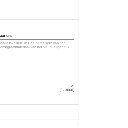
naar ons
(
0
/ 3000)