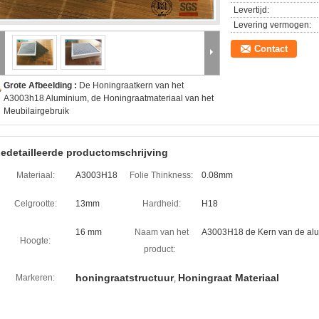
Levertijd:
Levering vermogen:
Contact
Grote Afbeelding :
De Honingraatkern van het
A3003h18 Aluminium, de Honingraatmateriaal van het
Meubilairgebruik
edetailleerde productomschrijving
Materiaal:
A3003H18
Folie Thinkness:
0.08mm
Celgrootte:
13mm
Hardheid:
H18
16 mm
Naam van het
A3003H18 de Kern van de alu
Hoogte:
product:
honingraatstructuur
Honingraat Materiaal
Markeren:
,