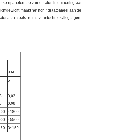
de kernpanelen toe van de aluminiumhoningraat
 lichtgewicht maakt het honingraatpaneel aan de
erialen zoals ruimtevaarttechniekvliegtuigen,
8.66
5
3-
0,03-
8
0,08
800
≤1800
000
≤5500
150
3~150