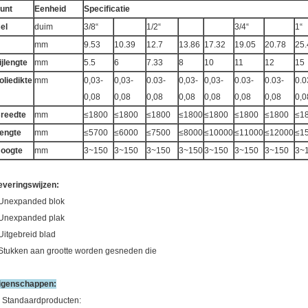
unt
Eenheid
Specificatie
el
duim
3/8“
1/2“
3/4“
1“
mm
9.53
10.39
12.7
13.86
17.32
19.05
20.78
25.
ijlengte
mm
5.5
6
7.33
8
10
11
12
15
oliedikte
mm
0,03-
0,03-
0.03-
0,03-
0,03-
0.03-
0.03-
0.0
0,08
0,08
0,08
0,08
0,08
0,08
0,08
0,0
reedte
mm
≤1800
≤1800
≤1800
≤1800
≤1800
≤1800
≤1800
≤1
engte
mm
≤5700
≤6000
≤7500
≤8000
≤10000
≤11000
≤12000
≤1
oogte
mm
3~150
3~150
3~150
3~150
3~150
3~150
3~150
3~
everingswijzen:
 Unexpanded blok
 Unexpanded plak
 Uitgebreid blad
 Stukken aan grootte worden gesneden die
igenschappen:
. Standaardproducten: