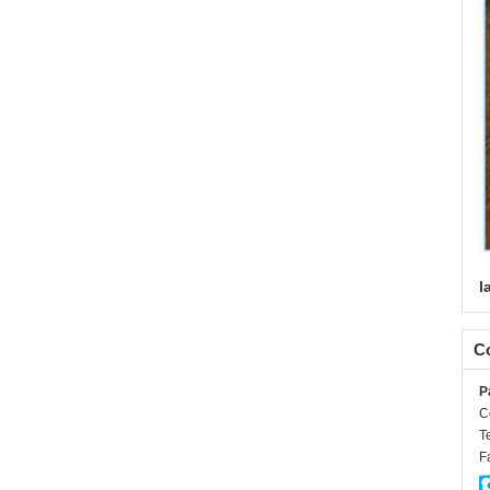
l
C
P
C
Te
F