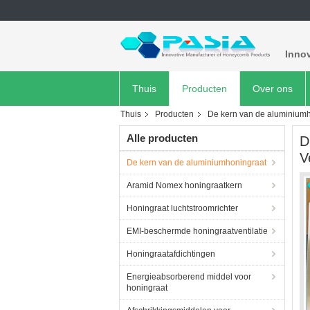
Inno
Thuis
Producten
Over ons
Thuis
Producten
De kern van de aluminium
Alle producten
D
V
De kern van de aluminiumhoningraat
Aramid Nomex honingraatkern
Honingraat luchtstroomrichter
EMI-beschermde honingraatventilatie
Honingraatafdichtingen
Energieabsorberend middel voor
honingraat