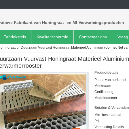
vatieve Fabrikant van Honingraat- en MI-Verwarmingsproducten
Fabrieksreis
Kwaliteitscontrole
Contacteer ons
Vraag 
honingraat
Duurzaam Vuurvast Honingraat Materieel Aluminium voor het Net va
uurzaam Vuurvast Honingraat Materieel Aluminium
erwarmerrooster
Productdetails:
Plaats van herkomst:
Merknaam:
Certificering:
Modelnummer:
Betalen & Verzende
Min. bestelaantal:
Prijs:
Verpakking Details: