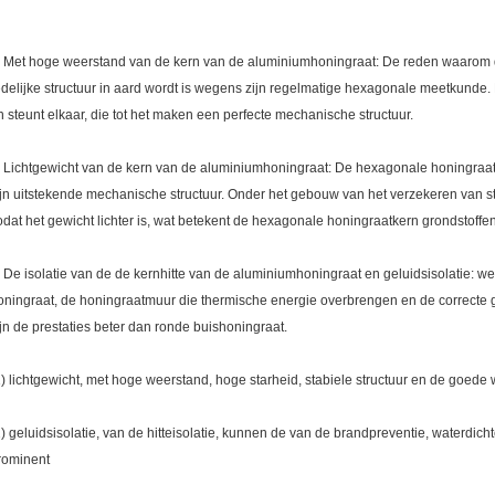
. Met hoge weerstand van de kern van de aluminiumhoningraat: De reden waarom de
edelijke structuur in aard wordt is wegens zijn regelmatige hexagonale meetkunde
n steunt elkaar, die tot het maken een perfecte mechanische structuur.
. Lichtgewicht van de kern van de aluminiumhoningraat: De hexagonale honingraat
ijn uitstekende mechanische structuur. Onder het gebouw van het verzekeren van st
odat het gewicht lichter is, wat betekent de hexagonale honingraatkern grondstoffe
. De isolatie van de de kernhitte van de aluminiumhoningraat en geluidsisolatie: 
oningraat, de honingraatmuur die thermische energie overbrengen en de correcte golv
ijn de prestaties beter dan ronde buishoningraat.
1) lichtgewicht, met hoge weerstand, hoge starheid, stabiele structuur en de goed
2) geluidsisolatie, van de hitteisolatie, kunnen de van de brandpreventie, waterdich
rominent