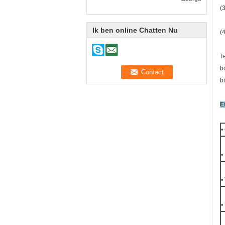
(
Ik ben online Chatten Nu
(
T
b
b
E
•
•
•
•