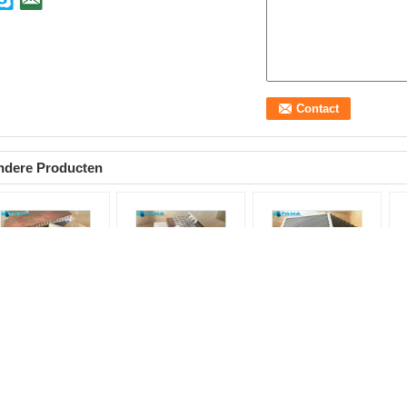
ndere Producten
et-geperforeerde
De geperforeerde 6mm
De Kern van de het
Ke
m Zij van de de
Zij van de de
Gebruikshoningraat
Ne
ningraatkern van het
Honingraat Materiële
van de
de
ngtealuminium het
Kern van het
verlichtingsindustrieën
Ko
afond
Lengtealuminium
voor Diverse Gratings
Co
mengestelde Raad
Antistatische
van de
Al
taalmateriaal:
Samengestelde Vloer
Tentoonstellingsschijnwerper
Ma
ingen
de panelen van de aluminiumhoningraat
Aramid Nomex