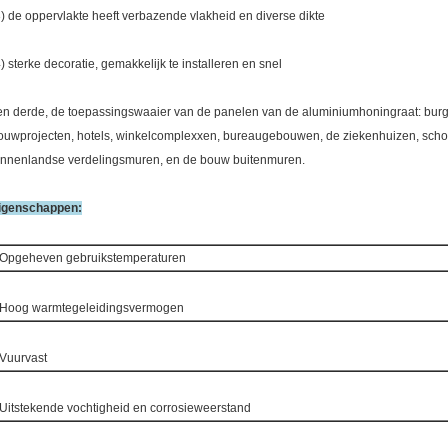
3) de oppervlakte heeft verbazende vlakheid en diverse dikte
4) sterke decoratie, gemakkelijk te installeren en snel
en derde, de toepassingswaaier van de panelen van de aluminiumhoningraat: burg
ouwprojecten, hotels, winkelcomplexxen, bureaugebouwen, de ziekenhuizen, schole
innenlandse verdelingsmuren, en de bouw buitenmuren.
igenschappen:
 Opgeheven gebruikstemperaturen
 Hoog warmtegeleidingsvermogen
 Vuurvast
 Uitstekende vochtigheid en corrosieweerstand