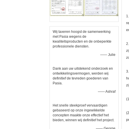
1
r
e
Wij taxeren hoogst de samenwerking
met Pasia wegens de
kwaliteitsproducten en de onbeperkte
2
professionele diensten.
z
—— Julie
z
Dank aan uw uitstekend onderzoek en
3
ontwikkelingsvermogen, werden wij
definitief de tevreden goederen van
h
Pasia.
z
—— Ashraf
(
Het snelle steekproef vervaardigen
gebaseerd op onze ingewikkelde
(
concepten maakte onze effectief het
p
bieden, winnen wij definitief het project.
—— George