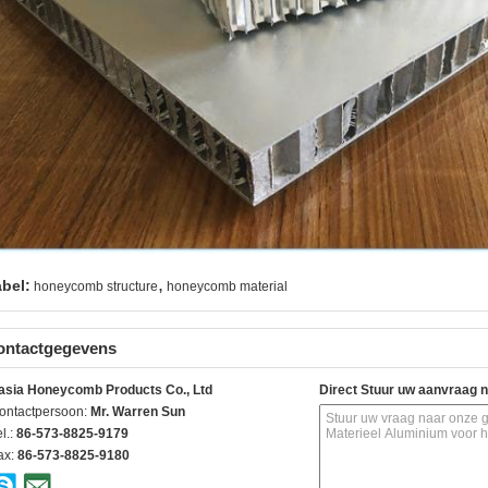
,
abel:
honeycomb structure
honeycomb material
ontactgegevens
asia Honeycomb Products Co., Ltd
Direct Stuur uw aanvraag 
ontactpersoon:
Mr. Warren Sun
l.:
86-573-8825-9179
ax:
86-573-8825-9180