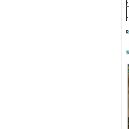
•
•
D
T