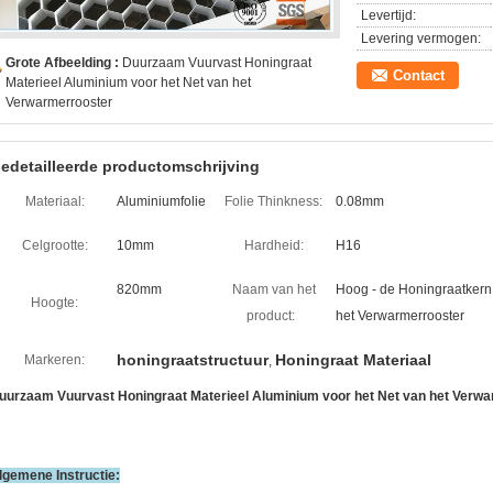
Levertijd:
Levering vermogen:
Grote Afbeelding :
Duurzaam Vuurvast Honingraat
Contact
Materieel Aluminium voor het Net van het
Verwarmerrooster
edetailleerde productomschrijving
Materiaal:
Aluminiumfolie
Folie Thinkness:
0.08mm
Celgrootte:
10mm
Hardheid:
H16
820mm
Naam van het
Hoog - de Honingraatkern 
Hoogte:
product:
het Verwarmerrooster
honingraatstructuur
Honingraat Materiaal
Markeren:
,
uurzaam Vuurvast Honingraat Materieel Aluminium voor het Net van het Verw
lgemene Instructie: