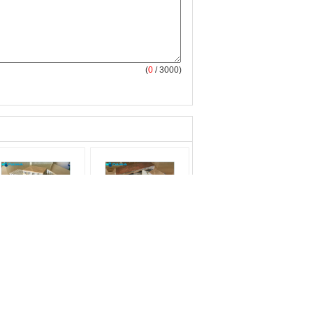
(
0
/ 3000)
rn van de het
Van de het
twerkhoningraat van
Aluminiumhoningraat
 airconditionings de
van de luchtvaartrang
ude Katalysator, de
van de de
mités van de
Kernsandwich
uminiumhoningraat
Materiële de
teriaal:
3003 0R
Corrosieweerstand
 honingraatkern
Contacteer ons