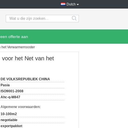
Dutch
search
een offerte aan
n het Verwarmerrooster
 voor het Net van het
DE VOLKSREPUBLIEK CHINA
Pasia
ISO9001-2008
Ahc-q-M847
n Algemene voorwaarden:
10-100m2
negotiable
exportpakket