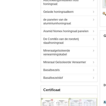
Afschrikkingsmiddelen voor
honingraat
Gelaste honingraatkern
de panelen van de
aluminiumhoningraat
Aramid Nomex honingraat panelen
G
De Comités van de roestvrij
staalhoningraat
Mineraalgeïsoleerde
verwarmingskabel
Mineraal Geïsoleerde Verwarmer
Basaltvezels
Basaltvezelstof
D
Certificaat
A