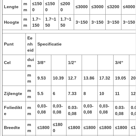
m
≤150
≤150
≤200
Lengte
≤3000
≤3000
≤3200
≤4000
m
0
0
0
m
1.7~
1.7~1
1.7~1
Hoogte
3~150
3~150
3~150
3~150
m
150
50
50
Ee
Punt
nh
Specificatie
eid
dui
Cel
3/8“
1/2“
3/4“
m
m
9.53
10.39
12.7
13.86
17.32
19.05
20
m
m
Zijlengte
5.5
6
7.33
8
10
11
12
m
0,03-
0,03-
0,03-
0,03-
Foliedikt
m
0.03-
0.03-
0.
0,08
0,08
0,08
0,08
e
m
0,08
0,08
0,
m
≤180
Breedte
≤1800
≤1800
≤1800
≤1800
≤1800
≤1
m
0