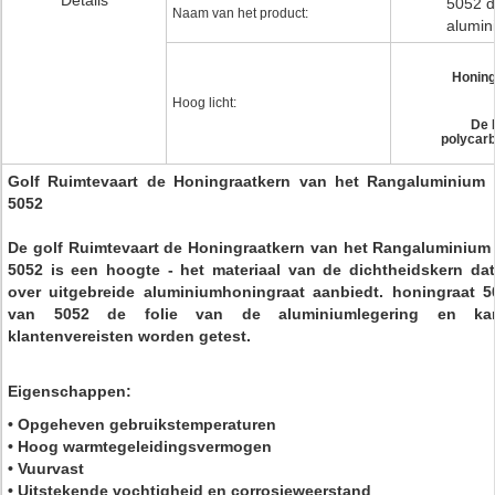
Details
5052 d
Naam van het product:
alumin
Honing
Hoog licht:
De 
polycar
Golf Ruimtevaart de Honingraatkern van het Rangaluminium 
5052
De golf Ruimtevaart de Honingraatkern van het Rangaluminium
5052 is een hoogte - het materiaal van de dichtheidskern dat
over uitgebreide aluminiumhoningraat aanbiedt. honingraat 
van 5052 de folie van de aluminiumlegering en kan
klantenvereisten worden getest.
Eigenschappen:
• Opgeheven gebruikstemperaturen
• Hoog warmtegeleidingsvermogen
• Vuurvast
• Uitstekende vochtigheid en corrosieweerstand