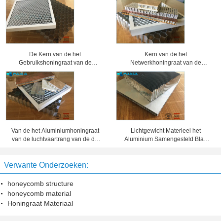
De Kern van de het
Kern van de het
Gebruikshoningraat van de
Netwerkhoningraat van de
verlichtingsindustrieën voor
airconditionings de Koude
Diverse Gratings van de
Katalysator, de Comités van de
Tentoonstellingsschijnwerper
Aluminiumhoningraat
Van de het Aluminiumhoningraat
Lichtgewicht Materieel het
van de luchtvaartrang van de de
Aluminium Samengesteld Blad
Kernsandwich Materiële de
Lijm In entrepot van de
Corrosieweerstand
Honingraatkern
Verwante Onderzoeken:
honeycomb structure
honeycomb material
Honingraat Materiaal