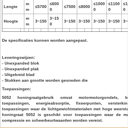
m
≤600
≤1000
≤1100
≤1
Lengte
≤5700
≤7500
≤8000
m
0
0
0
0
m
3~15
Hoogte
3~150
3~150
3~150
3~150
3~150
3~
m
0
De specificaties kunnen worden aangepast.
Leveringswijzen:
- Unexpanded blok
- Unexpanded plak
- Uitgebreid blad
- Stukken aan grootte worden gesneden die
Toepassingen:
5052 honingraatgebruik omvat motormotorgondels, b
toepassingen, energieabsorptie, fixeerpunten, verster
toepassingen waar de lichtgewichtmaterialen met hoge weerst
honingraat 5052 is geschikt voor toepassingen waar de ma
compressie en scheerbeurtwaarden worden vereist.