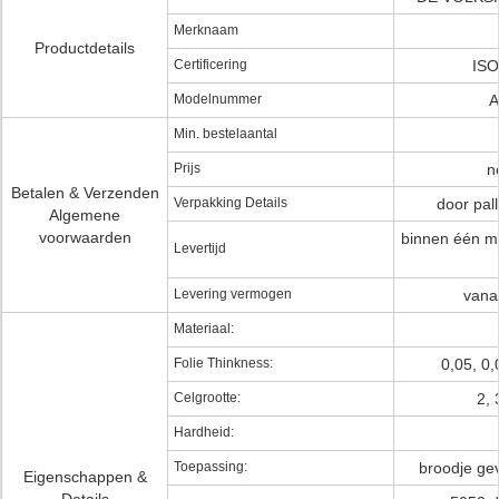
Merknaam
Productdetails
Certificering
ISO
Modelnummer
A
Min. bestelaantal
Prijs
n
Betalen & Verzenden
Verpakking Details
door pall
Algemene
voorwaarden
binnen één ma
Levertijd
Levering vermogen
vanaf
Materiaal:
Folie Thinkness:
0,05, 0
Celgrootte:
2, 
Hardheid:
Toepassing:
broodje ge
Eigenschappen &