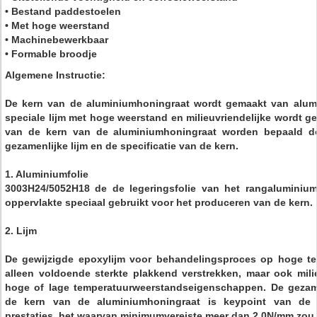
• Bestand paddestoelen
• Met hoge weerstand
• Machinebewerkbaar
• Formable broodje
Algemene Instructie:
De kern van de aluminiumhoningraat wordt gemaakt van alumi
speciale lijm met hoge weerstand en milieuvriendelijke wordt ge
van de kern van de aluminiumhoningraat worden bepaald do
gezamenlijke lijm en de specificatie van de kern.
1. Aluminiumfolie
3003H24/5052H18 de de legeringsfolie van het rangaluminiu
oppervlakte speciaal gebruikt voor het produceren van de kern.
2.
Lijm
De gewijzigde epoxylijm voor behandelingsproces op hoge te
alleen voldoende sterkte plakkend verstrekken, maar ook mil
hoge of lage temperatuurweerstandseigenschappen. De gezame
de kern van de aluminiumhoningraat is keypoint van de e
prestaties, het waarvan minimumvereiste meer dan 2.0N/mm zou 