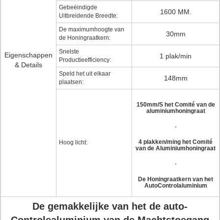
Gebeëindigde
1600 MM.
Uitbreidende Breedte:
De maximumhoogte van
30mm
de Honingraatkern:
Snelste
Eigenschappen
1 plak/min
Productieefficiency:
& Details
Speld het uit elkaar
148mm
plaatsen:
150mm/S het Comité van de
aluminiumhoningraat
,
4 plakken/ming het Comité
Hoog licht:
van de Aluminiumhoningraat
,
De Honingraatkern van het
AutoControlaluminium
De gemakkelijke van het de auto-