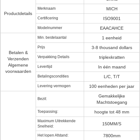
Merknaam
MICH
Productdetails
Certificering
ISO9001
Modelnummer
EAACAHCE
Min. bestelaantal
1 eenheid
Prijs
3-8 thousand dollars
Betalen &
Verpakking Details
triplexkratten
Verzenden
Algemene
Levertijd
In één maand
voorwaarden
Betalingscondities
L/C, T/T
Levering vermogen
100 eenheden per jaar
Gemakkelijke
Bezit:
Machtstoegang
Toepassing:
hoogte tot 48 mm
Maximum Uitrekkende
150MM/S
Snelheid:
Het lopen Afstand:
7800mm