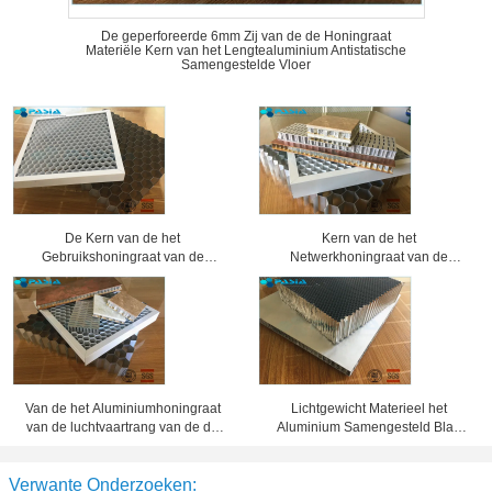
De geperforeerde 6mm Zij van de de Honingraat
Materiële Kern van het Lengtealuminium Antistatische
Samengestelde Vloer
De Kern van de het
Kern van de het
Gebruikshoningraat van de
Netwerkhoningraat van de
verlichtingsindustrieën voor
airconditionings de Koude
Diverse Gratings van de
Katalysator, de Comités van de
Tentoonstellingsschijnwerper
Aluminiumhoningraat
Van de het Aluminiumhoningraat
Lichtgewicht Materieel het
van de luchtvaartrang van de de
Aluminium Samengesteld Blad
Kernsandwich Materiële de
Lijm In entrepot van de
Corrosieweerstand
Honingraatkern
Verwante Onderzoeken: